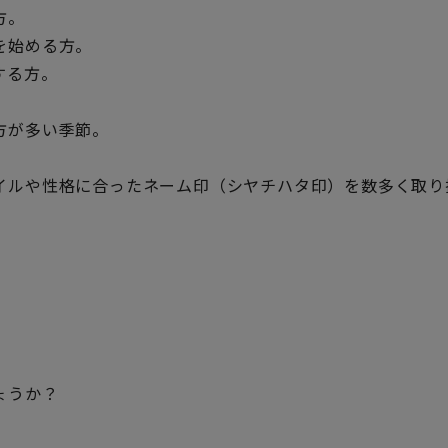
方。
を始める方。
する方。
方が多い季節。
イルや性格に合ったネーム印（シヤチハタ印）を数多く取り
ょうか？