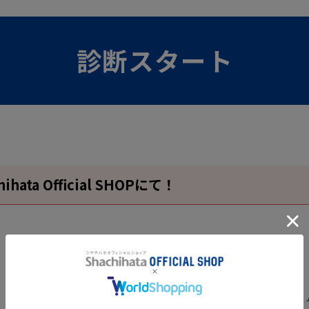
診断スタート
ta Official SHOPにて！
LIPIN(リピン) リップ型ネーム印【別注
キ