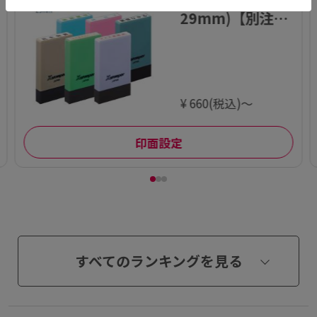
29mm)【別注
品】
¥ 660(税込)～
印面設定
すべてのランキングを見る