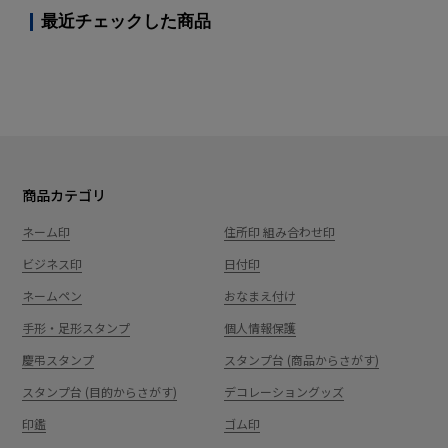
最近チェックした商品
商品カテゴリ
ネーム印
住所印 組み合わせ印
ビジネス印
日付印
ネームペン
おなまえ付け
手形・足形スタンプ
個人情報保護
慶弔スタンプ
スタンプ台 (商品からさがす)
スタンプ台 (目的からさがす)
デコレーショングッズ
印鑑
ゴム印