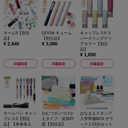
ネーム9【別注
QOOM キューム
キャップレス9 ス
品】
【別注品】
パークリングクリ
¥ 2,640
¥ 3,080
アカラー【別注
品】
¥ 1,650
印面設定
印面設定
印面設定
ネームペン キャッ
おむつポンつけか
おなまえスタンプ
プレスS【別注
えタイプ・追加印
入学準備BOX デラ
品】【本体名入
面【別注品】
ックス23点セット