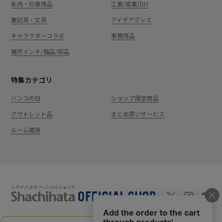
朱肉・印章用品
工業/産業/DIY
筆記具・文具
アイデアグッズ
キャラクターコラボ
事務用品
補充インキ/備品/部品
特集カテゴリ
ハンコの日
ショップ限定商品
アウトレット品
まとめ買いサービス
ルーム雑貨