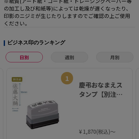
※紙質(アート紙・コート紙・トレーシングペーパー等
の加工し及び和紙等)によっては乾燥が遅くなったり、
印影のニジミが生じたりしますのでご確認の上ご使用
ください。
ビジネス印のランキング
日別
週別
月別
1
慶弔おなまえス
タンプ【別注
品】
¥ 1,870(税込)～