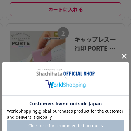
カートに入れる
2
キャップレス一
行印 PORTE ポル
テ (5×60mm)
ヨコ【別注品】
¥ 1,980(税込)～
カートに入れる
3
氏名印 別製 (5×