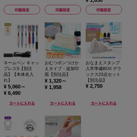
¥ 1,650
印面設定
印面設定
印面設定
ネームペン キャッ
おむつポンつけか
おなまえスタンプ
プレスS【別注
えタイプ・追加印
入学準備BOX デラ
品】【本体名入
面【別注品】
ックス23点セット
れ】
【別注品】
¥ 1,320～
¥ 2,750
¥ 5,060～
¥ 1,958
¥ 6,490
カートに入れる
カートに入れる
カートに入れる