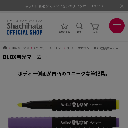
×
あなたに最適なスタンプをシヤチハタがレコメンド
ポイントが貯まる、使える、会員限定ポイントプログラム
〉
筆記具・文具
〉
Artline(アートライン)
〉
BLOX
〉
水性ペン
〉
BLOX蛍光マーカー
〉
BLOX蛍光マーカー
ボディー側面が凹凸のユニークな筆記具。