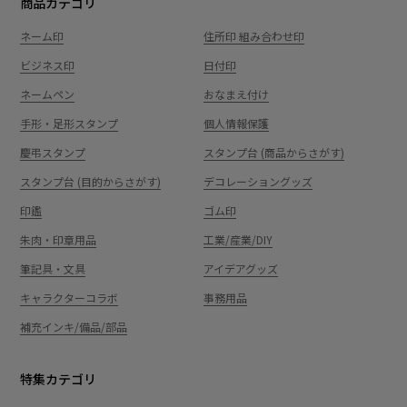
商品カテゴリ
ネーム印
住所印 組み合わせ印
ビジネス印
日付印
ネームペン
おなまえ付け
手形・足形スタンプ
個人情報保護
慶弔スタンプ
スタンプ台 (商品からさがす)
スタンプ台 (目的からさがす)
デコレーショングッズ
印鑑
ゴム印
朱肉・印章用品
工業/産業/DIY
筆記具・文具
アイデアグッズ
キャラクターコラボ
事務用品
補充インキ/備品/部品
特集カテゴリ