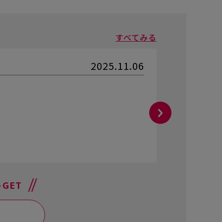
すべてみる
2025.11.06
oggi
さん
★★★
ボディーカ
角ありな
参考にな
GET