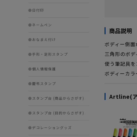
●
日付印
●
ネームペン
商品説明
●
おなまえ付け
ボディー側面
三角形のボデ
●
手形・足形スタンプ
使う筆記具を
●
個人情報保護
ボディーカラ
●
慶弔スタンプ
Artlin
●
スタンプ台 (商品からさがす)
●
スタンプ台 (目的からさがす)
●
デコレーショングッズ