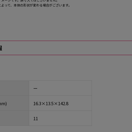
イメージです。原寸大ではございません。
によって、本体の形状が変わる場合がございます。
報
ー
m)
16.3×13.5×142.8
11