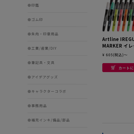
●
印鑑
●
ゴム印
●
朱肉・印章用品
Artline IREG
MARKER イ
●
工業/産業/DIY
カー
¥ 605(税込)～
●
筆記具・文具
カートに
●
アイデアグッズ
●
キャラクターコラボ
●
事務用品
●
補充インキ/備品/部品