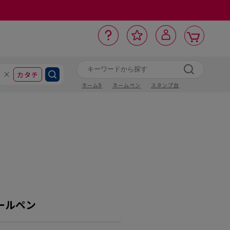
カ
お
入
サ
ロ
ー
イ
ー
気
り
ト
ポ
グ
ン
ト
に
カタチ
ネーム9
ネームペン
スタンプ台
ールペン