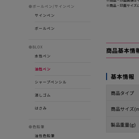
※商品・印面画像は
※商品・印面サイズ
●
ボールペン/サインペン
サインペン
ボールペン
●
BLOX
商品基本情
水性ペン
油性ペン
基本情報
シャープペンシル
商品タイプ
消しゴム
はさみ
商品サイズ(m
製品重量(g)
●
色鉛筆
油性色鉛筆