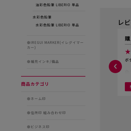
油彩色鉛筆 LIBERIO 単品
水彩色鉛筆
レビ
水彩色鉛筆 LIBERIO 単品
購
●
IREGUI MARKER(イレグイマー
カー)
★
ボ
●
補充インキ/備品
色
商品カテゴリ
●
ネーム印
●
住所印 組み合わせ印
●
ビジネス印