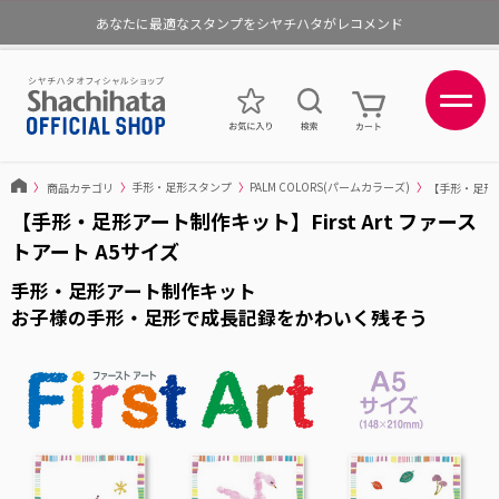
あなたに最適なスタンプをシヤチハタがレコメンド
ポイントが貯まる、使える、会員限定ポイントプログラム
〉
商品カテゴリ
〉
手形・足形スタンプ
〉
PALM COLORS(パームカラーズ)
〉
【手形・足形アー
【手形・足形アート制作キット】First Art ファース
トアート A5サイズ
手形・足形アート制作キット
お子様の手形・足形で成長記録をかわいく残そう