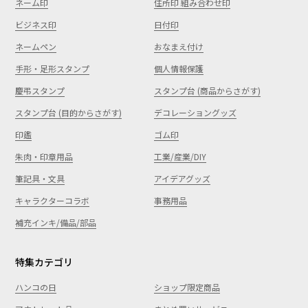
ネーム印
住所印 組み合わせ印
ビジネス印
日付印
ネームペン
おなまえ付け
手形・足形スタンプ
個人情報保護
慶弔スタンプ
スタンプ台 (商品からさがす)
スタンプ台 (目的からさがす)
デコレーショングッズ
印鑑
ゴム印
朱肉・印章用品
工業/産業/DIY
筆記具・文具
アイデアグッズ
キャラクターコラボ
事務用品
補充インキ/備品/部品
特集カテゴリ
ハンコの日
ショップ限定商品