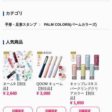
カテゴリ
手形・足形スタンプ
PALM COLORS(パームカラーズ)
〉
人気商品
ネーム9【別注
QOOM キューム
キャップレス9 ス
品】
【別注品】
パークリングクリ
¥ 2,640
¥ 3,080
アカラー【別注
品】
¥ 1,650
印面設定
印面設定
印面設定