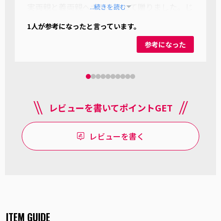
実両親と義両親へギフトとして贈りました。じ
...続きを読む
ーじもばーばも大喜び!もう一枚は我が家に飾
1
人が参考になったと言っています。
りました?額縁はA5対応の物であれば入ります!
また違う動物でもやりたいです?
参考になった
レビューを書いてポイントGET
レビューを書く
ITEM GUIDE