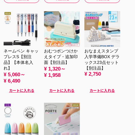
ネームペン キャッ
おむつポンつけか
おなまえスタンプ
プレスS【別注
えタイプ・追加印
入学準備BOX デラ
品】【本体名入
面【別注品】
ックス23点セット
れ】
【別注品】
¥ 1,320～
¥ 2,750
¥ 5,060～
¥ 1,958
¥ 6,490
カートに入れる
カートに入れる
カートに入れる