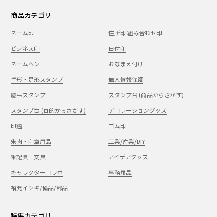
商品カテゴリ
ネーム印
住所印 組み合わせ印
ビジネス印
日付印
ネームペン
おなまえ付け
手形・足形スタンプ
個人情報保護
慶弔スタンプ
スタンプ台 (商品からさがす)
スタンプ台 (目的からさがす)
デコレーショングッズ
印鑑
ゴム印
朱肉・印章用品
工業/産業/DIY
筆記具・文具
アイデアグッズ
キャラクターコラボ
事務用品
補充インキ/備品/部品
特集カテゴリ