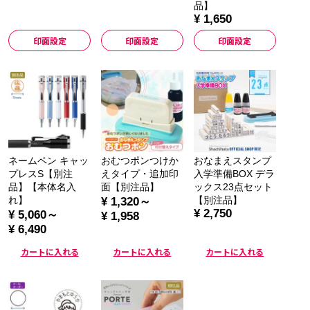
品】
¥ 1,650
印面設定
印面設定
印面設定
ネームペン キャッ
おむつポンつけか
おなまえスタンプ
プレスS【別注
えタイプ・追加印
入学準備BOX デラ
品】【本体名入
面【別注品】
ックス23点セット
れ】
【別注品】
¥ 1,320～
¥ 2,750
¥ 5,060～
¥ 1,958
¥ 6,490
カートに入れる
カートに入れる
カートに入れる