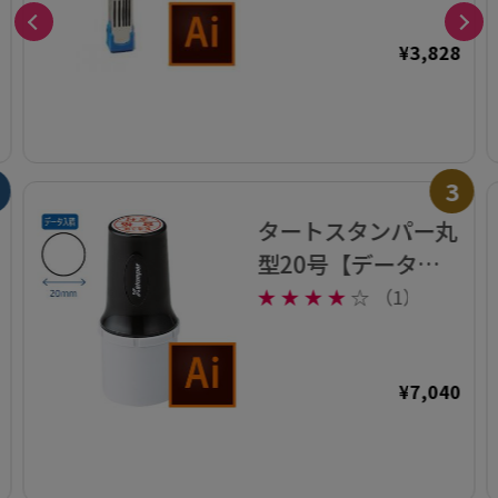
¥3,828
3
タートスタンパー丸
型20号【データ入
稿】
★
★
★
★
☆
（1）
¥7,040