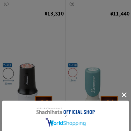
（0）
（0）
¥13,310
¥11,440
タートスタンパー丸型20号【データ入
丸型印12号【データ入稿】
稿】