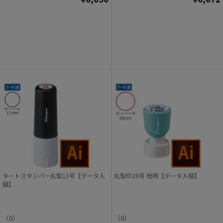
タートスタンパー丸型11号【データ入
丸型印20号 短柄【データ入稿】
稿】
（0）
（0）