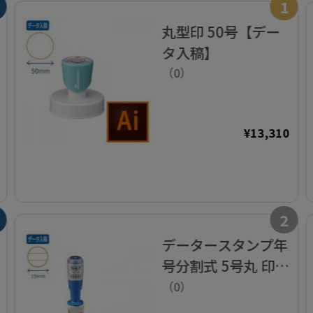
1
丸型印 50号【デー
タ入稿】
（0）
¥13,310
2
データースタンプ年
号分割式 5号丸 印面
付【データ入稿】
（0）