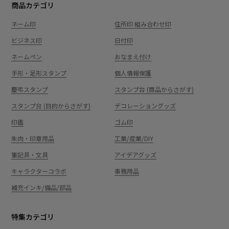
商品カテゴリ
ネーム印
住所印 組み合わせ印
ビジネス印
日付印
ネームペン
おなまえ付け
手形・足形スタンプ
個人情報保護
慶弔スタンプ
スタンプ台 (商品からさがす)
スタンプ台 (目的からさがす)
デコレーショングッズ
印鑑
ゴム印
朱肉・印章用品
工業/産業/DIY
筆記具・文具
アイデアグッズ
キャラクターコラボ
事務用品
補充インキ/備品/部品
特集カテゴリ