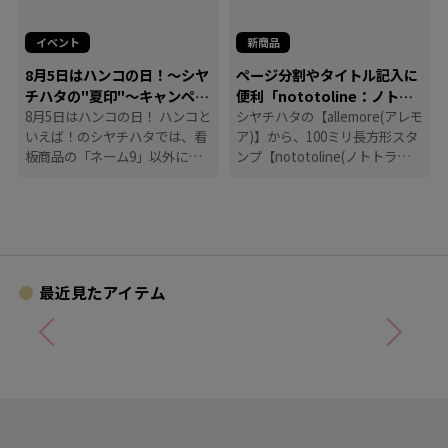
イベント
新商品
8月5日はハンコの日！～シヤ
ページ分割やタイトル記入に
チハタの"夏印"～キャンペー
便利「nototoline：ノトト
ン
8月5日はハンコの日！ ハンコと
ライン」
シヤチハタの【allemore(アレモ
いえば！のシヤチハタでは、看
ア)】から、100ミリ長方形スタ
板商品の「ネーム9」以外に
ンプ【nototoline(ノトトライ
も、たくさんのハンコにまつわ
ン)】が登場！ ペンケースにも
る商品を揃えています。
入れやすいコンパクトさで、い
つでもどこでも手帳時間がはか
どります。
最近見たアイテム