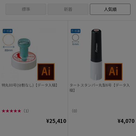
標準
新着
人気順
特丸80号(分割なし)【データ入稿】
タートスタンパー丸型6号【データ入
稿】
★
★
★
★
★
（1）
（0）
¥25,410
¥4,070