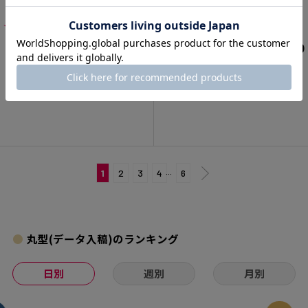
★
★
★
★
☆
（1）
（0）
¥7,040
¥3,080
1
2
3
4
···
6
丸型(データ入稿)のランキング
日別
週別
月別