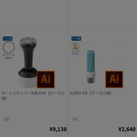
タートスタンパー丸型30号【データ入
丸型印 9号【データ入稿】
稿】
（0）
（0）
¥9,130
¥2,640