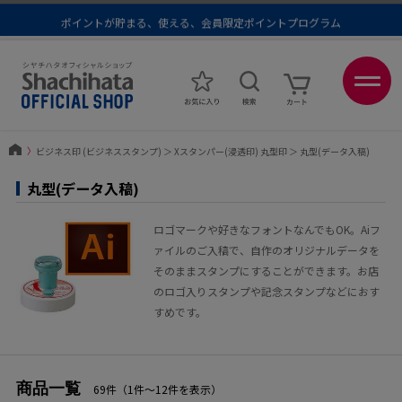
ポイントが貯まる、使える、会員限定ポイントプログラム
メール便1,500円以上 / 宅配便3,500円以上のお買い物で送料無料
あなたに最適なスタンプをシヤチハタがレコメンド
ポイントが貯まる、使える、会員限定ポイントプログラム
〉
ビジネス印 (ビジネススタンプ)
＞
Xスタンパー(浸透印) 丸型印
＞
丸型(データ入稿)
丸型(データ入稿)
ロゴマークや好きなフォントなんでもOK。Aiフ
ァイルのご入稿で、自作のオリジナルデータを
そのままスタンプにすることができます。お店
のロゴ入りスタンプや記念スタンプなどにおす
すめです。
商品一覧
69件（1件〜12件を表示）