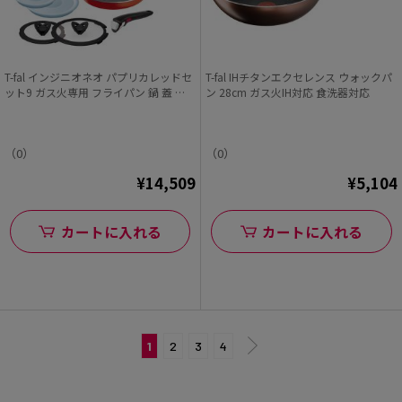
T-fal インジニオネオ パプリカレッドセ
T-fal IHチタンエクセレンス ウォックパ
ット9 ガス火専用 フライパン 鍋 蓋 取
ン 28cm ガス火IH対応 食洗器対応
っ手
（0）
（0）
¥14,509
¥5,104
カートに入れる
カートに入れる
1
2
3
4