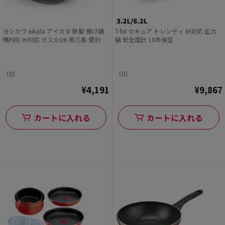
ヨシカワ aikata アイカタ 鉄製 揚げ鍋
T-fal セキュア トレンディ IH対応 圧力
楕円形 IH対応 ガス火OK 燕三条 便利な
鍋 安全設計 10年保証
注ぎ口付
（0）
（0）
¥4,191
¥9,867
カートに入れる
カートに入れる