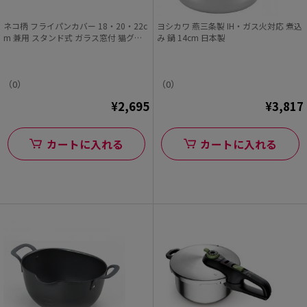
ネコ柄 フライパンカバー 18・20・22c
ヨシカワ 燕三条製 IH・ガス火対応 煮込
m 兼用 スタンド式 ガラス窓付 猫グッ
み 鍋 14cm 日本製
ズ にゃんこれ
（0）
（0）
¥2,695
¥3,817
カートに入れる
カートに入れる