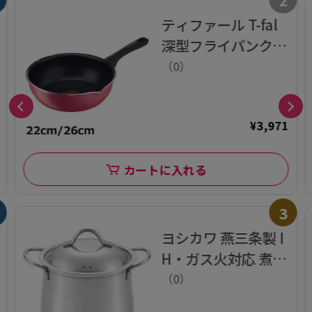
ティファール T-fal
深型フライパンクラ
ンベリーレッド マ
（0）
ルチパン
¥3,971
カートに入れる
3
ヨシカワ 燕三条製 I
H・ガス火対応 煮込
み 鍋 14cm 日本製
（0）