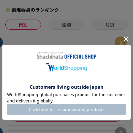
調理器具のランキング
日別
週別
月別
1
ティファール T-fal
フライパン IHルー
ジュ・アンリミテッ
（0）
ド フライパン
¥6,446
カートに入れる
2