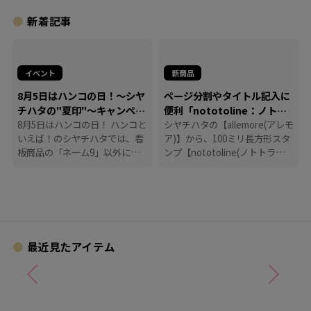
新着記事
イベント
新商品
8月5日はハンコの日！～シヤ
ページ分割やタイトル記入に
チハタの"夏印"～キャンペー
便利「nototoline：ノトト
ン
8月5日はハンコの日！ ハンコと
ライン」
シヤチハタの【allemore(アレモ
いえば！のシヤチハタでは、看
ア)】から、100ミリ長方形スタ
板商品の「ネーム9」以外に
ンプ【nototoline(ノトトライ
も、たくさんのハンコにまつわ
ン)】が登場！ ペンケースにも
る商品を揃えています。
入れやすいコンパクトさで、い
つでもどこでも手帳時間がはか
どります。
最近見たアイテム