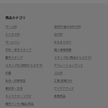
商品カテゴリ
ネーム印
住所印 組み合わせ印
ビジネス印
日付印
ネームペン
おなまえ付け
手形・足形スタンプ
個人情報保護
慶弔スタンプ
スタンプ台 (商品からさがす)
スタンプ台 (目的からさがす)
デコレーショングッズ
印鑑
ゴム印
朱肉・印章用品
工業/産業/DIY
筆記具・文具
アイデアグッズ
キャラクターコラボ
事務用品
補充インキ/備品/部品