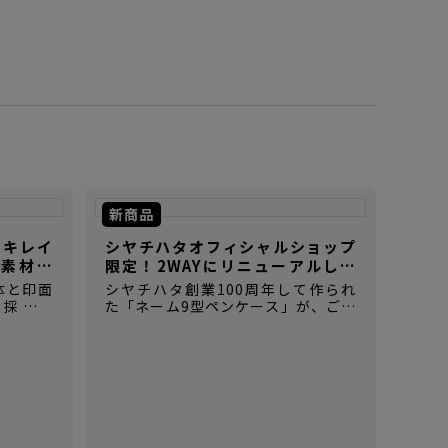
新商品
ぐキレイ
シヤチハタオフィシャルショップ
素材の
限定！2WAYにリニューアルした
【ネーム9型ペンケース】
体と印面
シヤチハタ創業100周年して作られ
を採用し
た「ネーム9型ペンケース」が、ご好
き用のゴ
評につき2WAY仕様にリニューアルし
て登場！