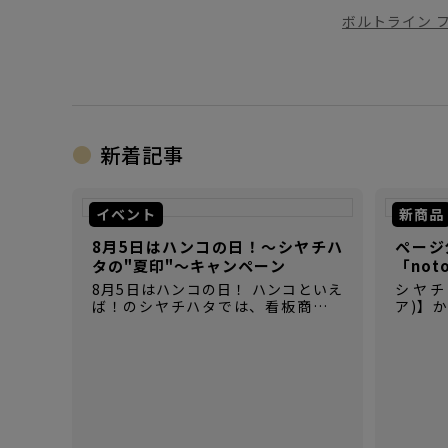
ボルトライン 
新着記事
イベント
新商品
8月5日はハンコの日！～シヤチハ
ページ
タの"夏印"～キャンペーン
「not
8月5日はハンコの日！ ハンコといえ
シヤチハ
ば！のシヤチハタでは、看板商品の
ア)】
「ネーム9」以外にも、たくさんのハ
【not
ンコにまつわる商品を揃えていま
場！ 
す。
パクト
時間が