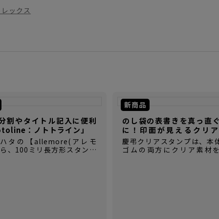
フレックス
新商品
分割やタイトル記入に便利
のし袋の表書きを真っ直
otoline：ノトトライン」
に！印面が見えるクリア
【慶弔クリアスタンプ】
タの【allemore(アレモ
慶弔クリアスタンプは、本
から、100ミリ長方形スタンプ
ゴムの両方にクリア素材
otoline(ノトトライン)】が登
た、慶弔時に使用する表書
ペンケースにも入れやすいコン
ム印です。
さで、いつでもどこでも手帳
はかどります。