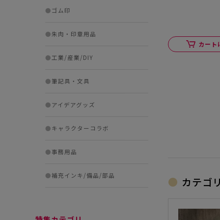
●
ゴム印
●
朱肉・印章用品
カート
●
工業/産業/DIY
●
筆記具・文具
●
アイデアグッズ
●
キャラクターコラボ
●
事務用品
●
補充インキ/備品/部品
カテゴ
特集カテゴリ