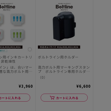
ン用インキカートリ
ボルトライン用ホルダー
 非乾燥性
イン」は、合いマー
高力ボルト用マーキングスタン
適な高力ボルト用マ
プ ボルトライン専用ホルダー
ンプです。 M16...
です。
（0）
¥3,960
¥6,600
カートに入れる
カートに入れる