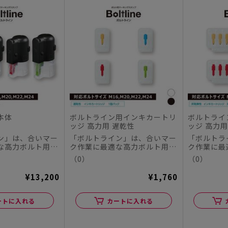
本体
ボルトライン用インキカートリ
ボルトライ
ッジ 高力用 遅乾性
ッジ 高力用
ン」は、合いマー
「ボルトライン」は、合いマー
「ボルトラ
な高力ボルト用マ
ク作業に最適な高力ボルト用マ
ク作業に最
です。 M16...
ーキングスタンプです。 M16...
ーキングスタ
（0）
（0）
¥13,200
¥1,760
ートに入れる
カートに入れる