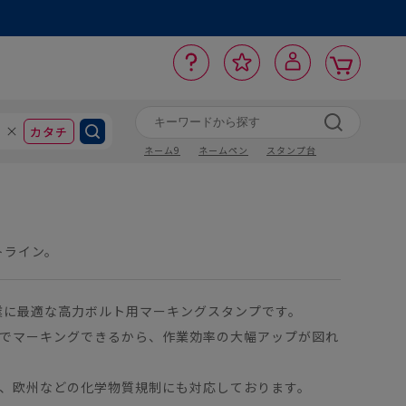
カ
お
入
サ
ロ
ー
イ
ー
気
り
ト
ポ
グ
ン
ト
に
カタチ
ネーム9
ネームペン
スタンプ台
トライン。
業に最適な高力ボルト用マーキングスタンプです。
でマーキングできるから、作業効率の大幅アップが図れ
、欧州などの化学物質規制にも対応しております。