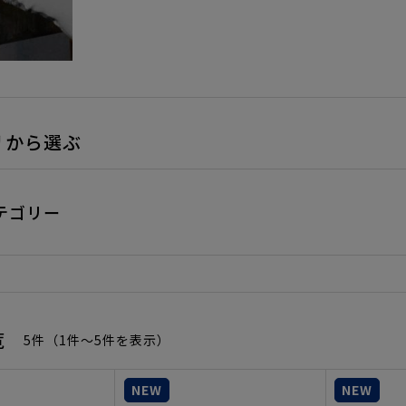
リから選ぶ
テゴリー
覧
5件（1件〜5件を表示）
NEW
NEW