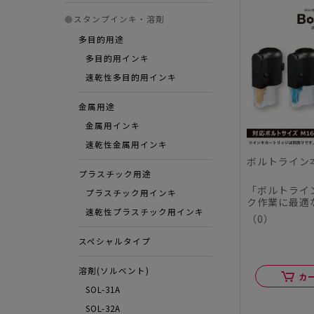
●
スタンプインキ・溶剤
多目的用途
多目的用インキ
速乾性多目的用インキ
金属用途
金属用インキ
速乾性金属用インキ
ボルトライン
プラスチック用途
「ボルトライ
プラスチック用インキ
ク作業に最適
速乾性プラスチック用インキ
ーキングスタンプ
（0）
スペシャルタイプ
溶剤(ソルベント)
カ
SOL-31A
SOL-32A