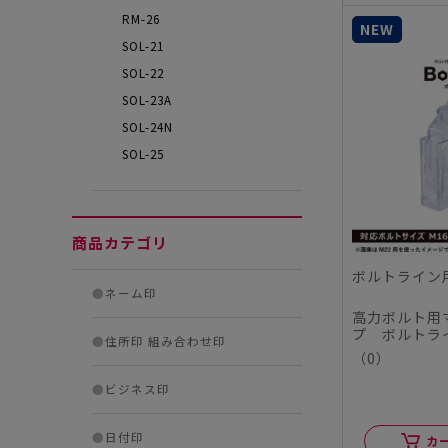
RM-26
NEW
SOL-21
SOL-22
SOL-23A
SOL-24N
SOL-25
商品カテゴリ
ボルトライン
●
ネーム印
高力ボルト用
プ ボルトラ
●
住所印 組み合わせ印
です。
（0）
●
ビジネス印
●
日付印
カ