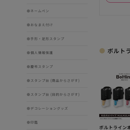
●
ネームペン
●
おなまえ付け
●
手形・足形スタンプ
ボルト
●
個人情報保護
●
慶弔スタンプ
●
スタンプ台 (商品からさがす)
●
スタンプ台 (目的からさがす)
●
デコレーショングッズ
●
印鑑
ボルトライン