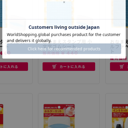
タンプ用 大
おなまえスタンプ用 小
おなまえ
ート
文字ゴムシート
ルファ
ト
440
¥ 440
販売価格
販売価格
トに入れる
カートに入れる