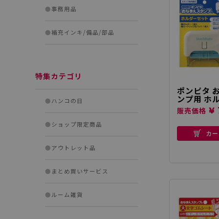
●
事務用品
●
補充インキ/備品/部品
特集カテゴリ
ポンピタ 
ンプ用 ホ
●
ハンコの日
¥ 
販売価格
●
ショップ限定商品
カー
●
アウトレット品
●
まとめ買いサービス
●
ルーム雑貨