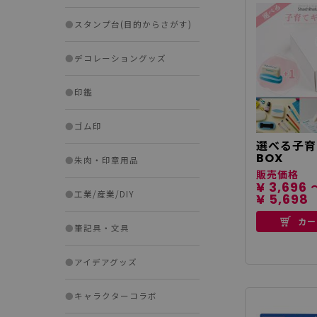
●
スタンプ台(目的からさがす)
●
デコレーショングッズ
●
印鑑
●
ゴム印
選べる子育
BOX
●
朱肉・印章用品
販売価格
¥ 3,696 
●
工業/産業/DIY
¥ 5,698
カー
●
筆記具・文具
●
アイデアグッズ
●
キャラクターコラボ