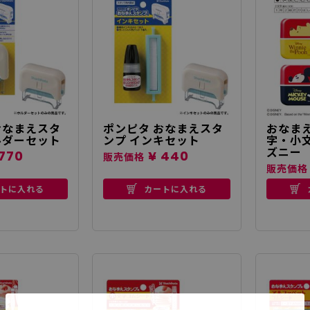
おなまえスタ
ポンピタ おなまえスタ
おなまえ
ルダーセット
ンプ インキセット
字・小
ズニー
770
¥ 440
販売価格
販売価格
トに入れる
カートに入れる