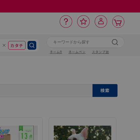
カ
お
入
サ
ロ
ー
イ
ー
気
り
ト
ポ
グ
ン
ト
に
カタチ
ネーム9
ネームペン
スタンプ台
検索