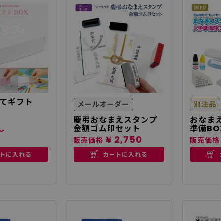
てギフト
メールオーダー
別注品
慶弔おなまえスタンプ
おなまえ
金額ゴム印セット
準備BO
～
¥ 2,750
販売価格
販売価格
トに入れる
カートに入れる