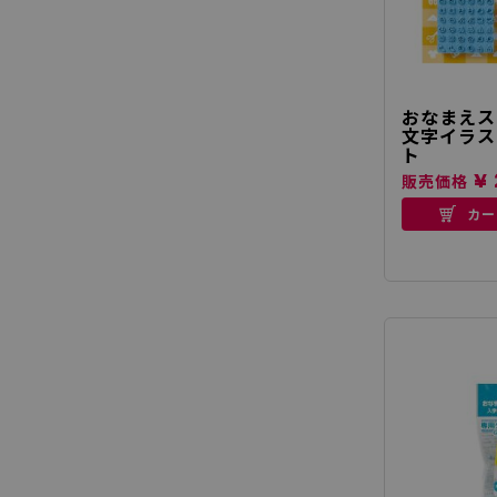
おなまえス
文字イラス
ト
¥ 
販売価格
カー