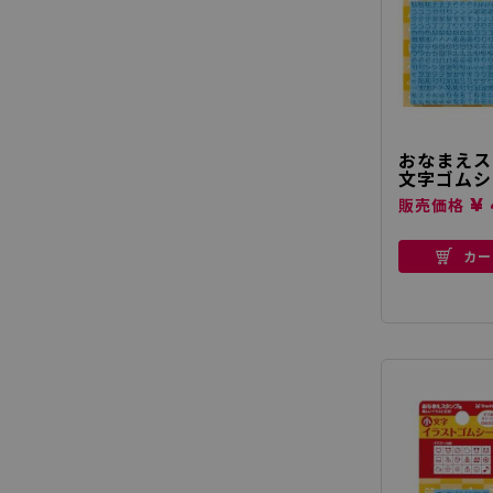
おなまえス
文字ゴムシ
¥ 
販売価格
カー