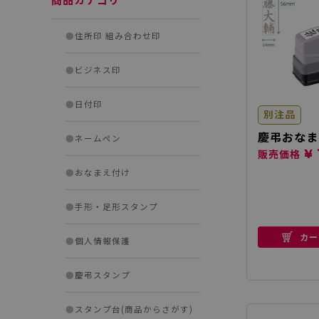
●
住所印 組み合わせ印
●
ビジネス印
●
日付印
別注品
慶弔おなま
●
ネームペン
¥ 
販売価格
●
おなまえ付け
●
手形・足形スタンプ
カー
●
個人情報保護
●
慶弔スタンプ
●
スタンプ台(商品からさがす)