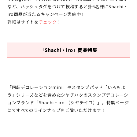
（ShachihataID会員登録の際には連絡が取れるメールア
など、ハッシュタグをつけて投稿すると計6名様にShachi・
ドレスのご登録をお願いします）
iro商品が当たるキャンペーン実施中！
②シヤチハタオフィシャルショップで利用できる200円
詳細はサイトを
チェック
！
OFFクーポン
シヤチハタオフィシャルショップでお会計の際に、表示
されたクーポンコードをご入力ください。
クーポンの使用期限は2023年6月30日23：59までとなっ
「Shachi・iro」商品特集
ております。
〈B〉シヤチハタOFFICIAL SHOPで使える500円分ポイ
ント
・ポイントは即時付与されます。
・ポイントはシヤチハタOFFICIAL SHOPで1ポイント＝
「回転デコレーションmini」やスタンプパッド「いろもよ
1円として使用できます。
う」シリーズなどを含めたシヤチハタのスタンプデコレーシ
・ポイントの有効期限は付与後1年間です。
ョンブランド「Shachi・iro （シヤチイロ）」。特集ページ
■注意事項
にてすべてのラインナップをご覧いただけます！
・日本国内にお住まいの方で、かつ賞品のお届け先が日
本国内の方が対象です。
・賞品の交換・換金・返品、及び当選権利の譲渡（転売
を含む）等はできません。