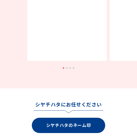
◦お客様の住所が不明・長期不在・連絡不能等で賞品
をお届けできない場合
◦当選連絡等のメールを削除された場合
◦その他、応募に関して不正な行為があった場合
■個人情報の取扱い
下記URLのプライバシーポリシーよりご確認ください。
https://www.shachihata.co.jp/policy/index.php
■お問い合わせ先
下記問い合わせフォームよりお問い合わせください。
https://id.shachihata.co.jp/contact
シヤチハタにお任せください
シヤチハタのネーム印