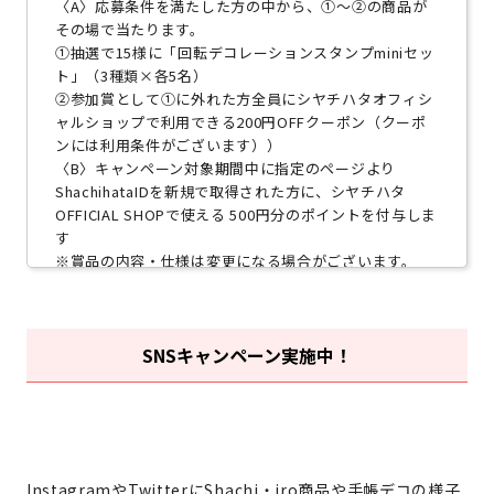
〈A〉応募条件を満たした方の中から、①～②の商品が
その場で当たります。
①抽選で15様に「回転デコレーションスタンプminiセッ
ト」（3種類×各5名）
②参加賞として①に外れた方全員にシヤチハタオフィシ
ャルショップで利用できる200円OFFクーポン（クーポ
ンには利用条件がございます））
〈B〉キャンペーン対象期間中に指定のページより
ShachihataIDを新規で取得された方に、シヤチハタ
OFFICIAL SHOPで使える 500円分のポイントを付与しま
す
※賞品の内容・仕様は変更になる場合がございます。
■当選発表・賞品発送
〈A〉
SNSキャンペーン実施中！
①回転デコレーションスタンプminiセット
当選後、ShachihataID会員情報にご住所の登録をお願い
します。
賞品の発送は2023年6月下旬頃を予定しておりますが、
都合により多少前後する場合がございます。予めご了承
ください 。
InstagramやTwitterにShachi・iro商品や手帳デコの様子