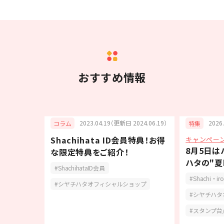
・フィーチャーフォン（ガラケー）ではご応募いただけ
ません。
・一部のスマートフォン・パソコンではご応募いただけ
ない場合がございます。
・インターネット接続料及び通信料はお客様のご負担と
なります。
・ダイレクトメッセージは弊社からの送信専用となって
おすすめ情報
おります。ご返信やお問い合わせはお受けできませんの
で予めご了承ください。
・本キャンペーンは、やむを得ない事情により中止・変
更となる場合がございます。
6.07.15）
2023.04.19（更新日 2024.06.19）
2026
コラム
特集
・次の場合はキャンペーン権利が無効となる場合がござ
Shachihata ID会員特典！お得
キャンペー
いますので、ご注意ください。
記入に便
8月5日は
な限定特典をご紹介！
◦ご登録いただいた情報の内容に虚偽又は不備がある
トライン」
ハタの"夏
場合
ShachihataID会員
◦応募条件を満たさない場合
Shachi・iro
シヤチハタオフィシャルショップ
◦発送先登録期間内に賞品の発送先登録が完了してい
シヤチハタ
ない場合
◦ご登録いただいた発送先情報の内容に虚偽又は不備
スタンプ台
がある場合