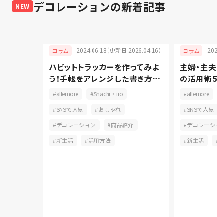
デコレーション
の新着記事
NEW
025.12.12）
2024.06.18（更新日 2026.04.16）
20
コラム
コラム
るバース
ハビットトラッカーを作ってみよ
主婦・主
おしゃれ
う！手帳をアレンジした書き方と
の活用術5
長続きの秘訣
コツをご
おしゃれ
allemore
Shachi・iro
allemore
ーション
SNSで人気
おしゃれ
SNSで人気
活用方法
デコレーション
商品紹介
デコレーシ
新生活
活用方法
新生活