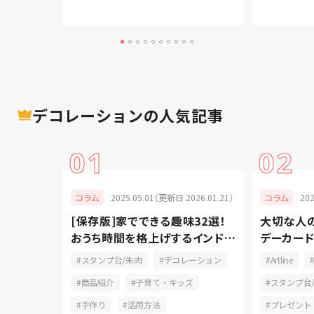
デコレーション
の人気記事
01
02
024.07.11）
2025.05.01（更新日 2026.01.21）
20
コラム
コラム
ツ！ペンの
[保存版]家でできる趣味32選！
大切な人
よう
おうち時間を格上げするインドア
デーカー
派
に！
ン
スタンプ台/朱肉
デコレーション
Artline
商品紹介
子育て・キッズ
スタンプ台
手作り
活用方法
プレゼント