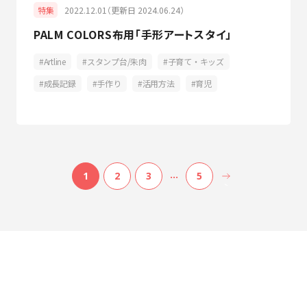
2022.12.01（更新日 2024.06.24）
特集
PALM COLORS布用「手形アートスタイ」
Artline
スタンプ台/朱肉
子育て・キッズ
成長記録
手作り
活用方法
育児
…
1
2
3
5
>