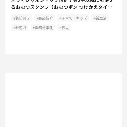
オフィシャルショップ限定！第2子以降にも使え
るおむつスタンプ【おむつポン つけかえタイ
プ】
名前書き
商品紹介
子育て・キッズ
新生活
時短術
業務効率化
育児