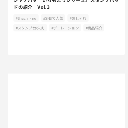
シヤチハタ『いろもようシリーズ』スタンプパッ
ドの紹介 Vol.3
Shachi・iro
SNSで人気
おしゃれ
スタンプ台/朱肉
デコレーション
商品紹介