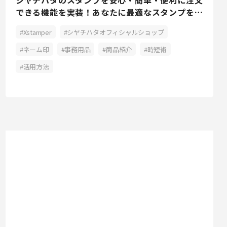
シヤチハタのスタンプを安心・簡単・便利に注文
できる機能を実装！あなたに最適なスタンプをシ
ヤチハタがご提案
Xstamper
シヤチハタオフィシャルショップ
ネーム印
事務用品
商品紹介
時短術
活用方法