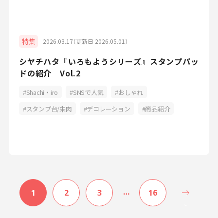
特集
2026.03.17（更新日 2026.05.01）
シヤチハタ『いろもようシリーズ』スタンプパッ
ドの紹介 Vol.2
Shachi・iro
SNSで人気
おしゃれ
スタンプ台/朱肉
デコレーション
商品紹介
…
1
2
3
16
>