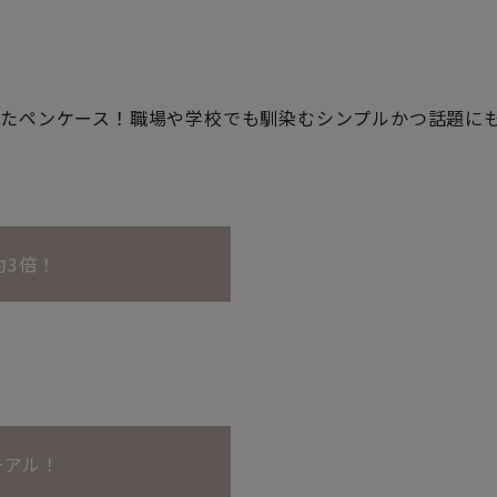
したペンケース！職場や学校でも馴染むシンプルかつ話題に
約3倍！
ーアル！