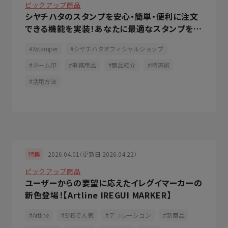
ピックアップ商品
シヤチハタのスタンプを安心・簡単・便利に注文
できる機能を実装！あなたに最適なスタンプをシ
ヤチハタがご提案
Xstamper
シヤチハタオフィシャルショップ
ネーム印
事務用品
商品紹介
時短術
活用方法
2026.04.01（更新日 2026.04.22）
特集
ピックアップ商品
ユーザーからの要望に応えたイレグイマーカーの
新色登場！【Artline IREGUI MARKER】
Artline
SNSで人気
デコレーション
新商品