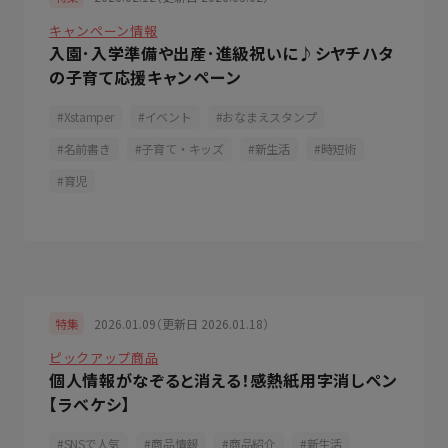
キャンペーン情報
入園･入学準備や出産･進級祝いに♪シヤチハタ
の子育て応援キャンペーン
Xstamper
イベント
おなまえスタンプ
名前書き
子育て・キッズ
新生活
時短術
育児
2026.01.09（更新日 2026.01.18）
特集
ピックアップ商品
個人情報がなぞると消える！感熱紙用字消しペン
【ラべケシ】
SNSで人気
商品情報
商品紹介
新生活