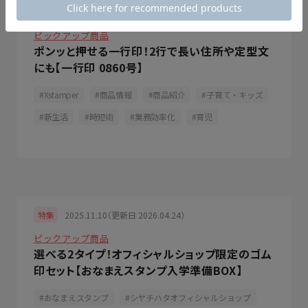
2025.12.01（更新日 2026.03.19）
特集
ピックアップ商品
ポンッと押せる一行印！2行で長い住所や定型文
にも【一行印 0860号】
Xstamper
商品情報
商品紹介
子育て・キッズ
新生活
時短術
業務効率化
育児
2025.11.10（更新日 2026.04.24）
特集
ピックアップ商品
選べる2タイプ！オフィシャルショップ限定のゴム
印セット【おなまえスタンプ入学準備BOX】
おなまえスタンプ
シヤチハタオフィシャルショップ