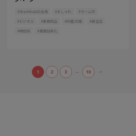
ShachihataID会員
おしゃれ
ネーム印
ビジネス
事務用品
印鑑/印章
新生活
時短術
業務効率化
…
1
2
3
10
>