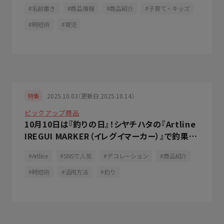
名前書き
商品情報
商品紹介
子育て・キッズ
時短術
育児
2025.10.03（更新日 2025.10.14）
特集
ピックアップ商品
10月10日は『釣りの日』！シヤチハタの『Artline
IREGUI MARKER（イレグイマーカー）』で釣果を
伸ばそう！
Artline
SNSで人気
デコレーション
商品紹介
時短術
活用方法
釣り