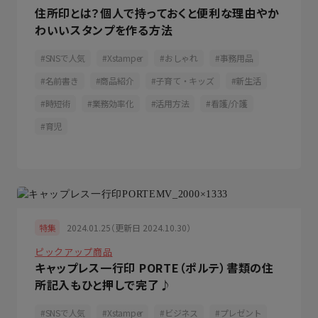
住所印とは？個人で持っておくと便利な理由やか
わいいスタンプを作る方法
SNSで人気
Xstamper
おしゃれ
事務用品
名前書き
商品紹介
子育て・キッズ
新生活
時短術
業務効率化
活用方法
看護/介護
育児
2024.01.25（更新日 2024.10.30）
特集
ピックアップ商品
キャップレス一行印 PORTE（ポルテ）書類の住
所記入もひと押しで完了♪
SNSで人気
Xstamper
ビジネス
プレゼント