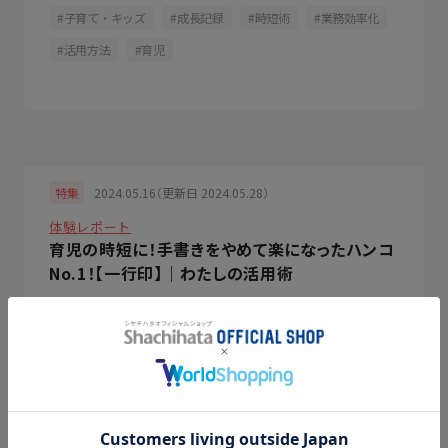
子育て・キッズ
成長記録
時短術
業務効率化
活用方法
育児
2024.05.16（更新日 2024.05.28）
特集
体験レポート
育児の時短に！手書きをやめて楽になったハンコ
No.1！【一行印】｜わたしの活用術
Xstamper
おなまえスタンプ
事務用品
名前書き
商品紹介
子育て・キッズ
新生活
時短術
活用方法
育児