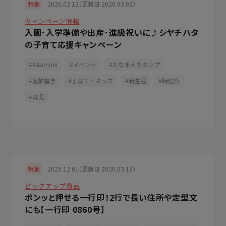
2026.02.12（更新日 2026.03.02）
特集
キャンペーン情報
入園･入学準備や出産･進級祝いに♪シヤチハタ
の子育て応援キャンペーン
Xstamper
イベント
おなまえスタンプ
名前書き
子育て・キッズ
新生活
時短術
育児
2025.12.01（更新日 2026.03.19）
特集
ピックアップ商品
ポンッと押せる一行印！2行で長い住所や定型文
にも【一行印 0860号】