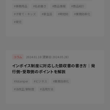
事務用品
名前書き
商品情報
商品紹介
子育て・キッズ
新生活
時短術
業務効率化
育児
2024.01.18（更新日 2024.05.28）
コラム
インボイス制度に対応した領収書の書き方｜発
行側・受取側のポイントを解説
Xstamper
ビジネス
業務効率化
法改正/新制度
活用方法