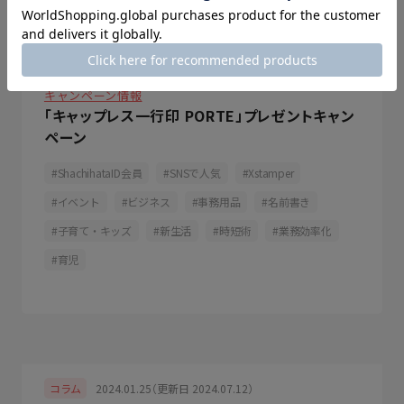
2024.02.01（更新日 2024.06.06）
特集
キャンペーン情報
「キャップレス一行印 PORTE」プレゼントキャン
ペーン
ShachihataID会員
SNSで人気
Xstamper
イベント
ビジネス
事務用品
名前書き
子育て・キッズ
新生活
時短術
業務効率化
育児
2024.01.25（更新日 2024.07.12）
コラム