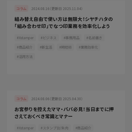
2024.08.16（更新日 2025.11.04）
コラム
組み替え自由で使い方は無限大！シヤチハタの
「組み合わせ印」でなつ印業務を効率化しよう
Xstamper
ビジネス
事務用品
名前書き
商品紹介
新生活
時短術
業務効率化
活用方法
2024.08.06（更新日 2025.04.30）
コラム
お宮参りを控えたママ・パパ必見！当日までに押
さえておくべき常識とマナー
Xstamper
スタンプ台/朱肉
商品紹介