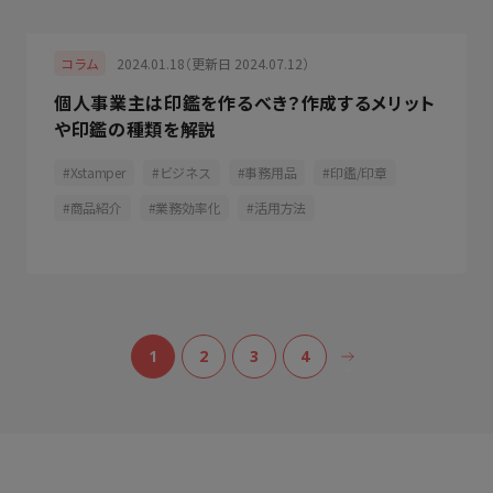
2024.01.18（更新日 2024.07.12）
コラム
個人事業主は印鑑を作るべき？作成するメリット
や印鑑の種類を解説
Xstamper
ビジネス
事務用品
印鑑/印章
商品紹介
業務効率化
活用方法
1
2
3
4
>