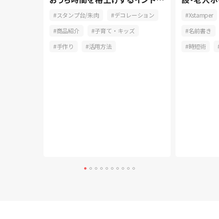
派
ると便利な
おしゃれ
スタンプ台/朱肉
デコレーション
Xstamper
介
商品紹介
子育て・キッズ
名前書き
釣り
手作り
活用方法
時短術