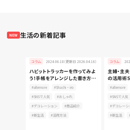
生活
の新着記事
NEW
2024.06.18（更新日 2026.04.16）
20
コラム
コラム
ハビットトラッカーを作ってみよ
主婦・主
025.05.08）
う！手帳をアレンジした書き方と
の活用術5
るものづく
長続きの秘訣
コツをご
allemore
Shachi・iro
allemore
して快適
SNSで人気
おしゃれ
SNSで人気
ン
デコレーション
商品紹介
デコレーシ
育児
新生活
活用方法
新生活