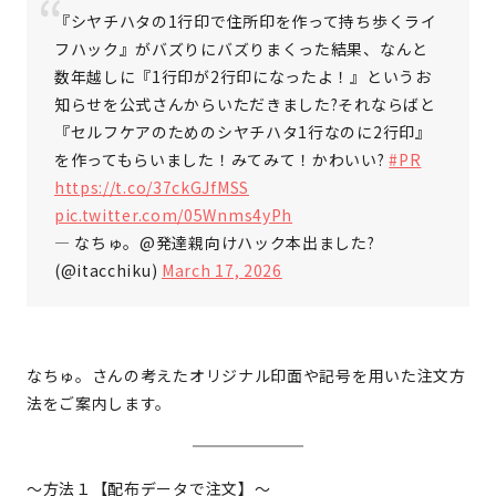
『シヤチハタの1行印で住所印を作って持ち歩くライ
フハック』がバズりにバズりまくった結果、なんと
数年越しに『1行印が2行印になったよ！』というお
知らせを公式さんからいただきました?それならばと
『セルフケアのためのシヤチハタ1行なのに2行印』
を作ってもらいました！みてみて！かわいい?
#PR
https://t.co/37ckGJfMSS
pic.twitter.com/05Wnms4yPh
— なちゅ。@発達親向けハック本出ました?
(@itacchiku)
March 17, 2026
なちゅ。さんの考えたオリジナル印面や記号を用いた注文方
法をご案内します。
～方法１【配布データで注文】～