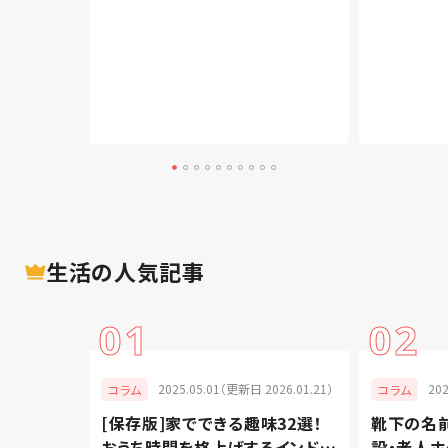
生活
の人気記事
01
02
025.01.29）
2025.05.01（更新日 2026.01.21）
20
コラム
コラム
を上げよ
[保存版]家でできる趣味32選！
靴下の名
手軽なお
おうち時間を格上げするインドア
設・老人