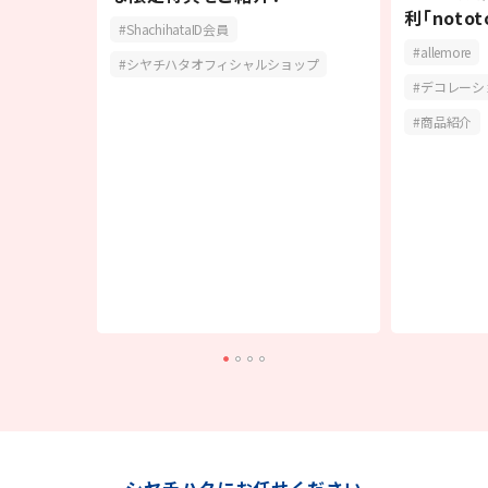
の
利「noto
ShachihataID会員
allemore
シヤチハタオフィシャルショップ
デコレーシ
商品紹介