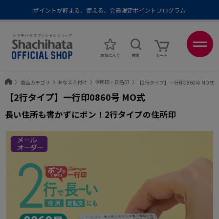
ポイントが貯まる、使える、会員限定ポイントプログラム
メール便1,500円以上 / 宅配便3,500円以上のお買い物で送料無料
あなたに最適なスタンプをシヤチハタがレコメンド
ポイントが貯まる、使える、会員限定ポイントプログラム
〉
商品カテゴリ
〉
おなまえ付け
〉
住所印・氏名印
〉
【2行タイプ】一行印0860号 MO式
【2行タイプ】一行印0860号 MO式
長い住所も書かずにポン！2行タイプの住所印