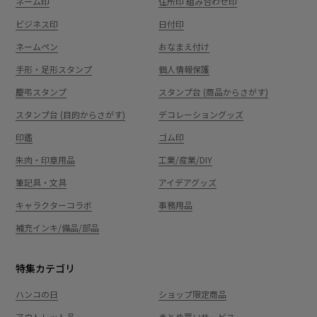
ネーム印
住所印 組み合わせ印
ビジネス印
日付印
ネームペン
おなまえ付け
手形・足形スタンプ
個人情報保護
慶弔スタンプ
スタンプ台 (商品からさがす)
スタンプ台 (目的からさがす)
デコレーショングッズ
印鑑
ゴム印
朱肉・印章用品
工業/産業/DIY
筆記具・文具
アイデアグッズ
キャラクターコラボ
事務用品
補充インキ/備品/部品
特集カテゴリ
ハンコの日
ショップ限定商品
アウトレット品
まとめ買いサービス