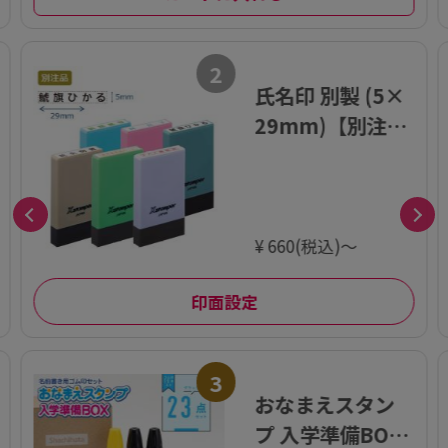
2
氏名印 別製 (5×
29mm)【別注
品】
¥ 660(税込)～
印面設定
3
おなまえスタン
プ 入学準備BOX