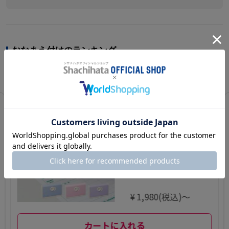
おなまえ付けのランキング
日別
週別
月別
1
キャップレス一
行印 PORTE ポル
テ (5×60mm)
ヨコ【別注品】
¥ 1,980(税込)～
カートに入れる