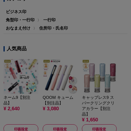
ビジネス印
角型印・一行印
一行印
〉
おなまえ付け
住所印・氏名印
〉
人気商品
ネーム9【別注
QOOM キューム
キャップレス9 ス
品】
【別注品】
パークリングクリ
¥ 2,640
¥ 3,080
アカラー【別注
品】
¥ 1,650
印面設定
印面設定
印面設定