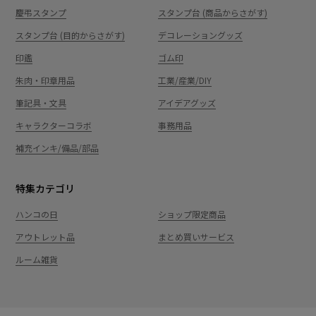
慶弔スタンプ
スタンプ台 (商品からさがす)
スタンプ台 (目的からさがす)
デコレーショングッズ
印鑑
ゴム印
朱肉・印章用品
工業/産業/DIY
筆記具・文具
アイデアグッズ
キャラクターコラボ
事務用品
補充インキ/備品/部品
特集カテゴリ
ハンコの日
ショップ限定商品
アウトレット品
まとめ買いサービス
ルーム雑貨