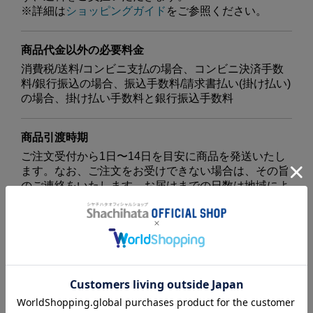
※詳細は
ショッピングガイド
をご参照ください。
商品代金以外の必要料金
消費税/送料/コンビニ支払の場合、コンビニ決済手数
料/銀行振込の場合、振込手数料/請求書払い(掛け払い)
の場合、掛け払い手数料と銀行振込手数料
商品引渡時期
ご注文受付から1日〜14日を目安に商品を発送いたし
ます。なお、ご注文をお受けできない場合は、その旨
のご連絡をいたします。お届けまでの日数は地域によ
り異なります。
お支払方法
クレジットカード、コンビニ決済、キャリア決済、楽
天ペイ、 Amazon Pay、請求書払い(掛け払い)
お支払い期限