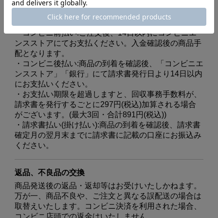
・クレジットカード・キャリア決済・Amazon Pay・
楽天ペイ:商品の注文時
・コンビニ前払い:ご注文後、14日以内にコンビニエ
ンスストアにてお支払ください。入金確認後の商品手
配となります。
・コンビニ後払い:商品の到着を確認後、「コンビニエ
ンスストア」「銀行」にて請求書発行日より14日以内
にお支払いください。
・お支払い期限を超過しますと、回収事務手数料が、
請求書を発行するごとに297円(税込)加算される場合
がございます。(最大3回・合計891円(税込))
・請求書払い(掛け払い):商品の到着を確認後、請求書
確定月の翌月末までに請求書に記載の口座にお振込み
ください。
返品、不良品の交換
商品発送後の返品・返却等はお受けいたしかねます。
万が一、商品不良や、ご注文と異なる誤配送の場合は
取替えいたします。コンビニ決済を利用された場合、
コンビニ店頭での返金はいたしません。