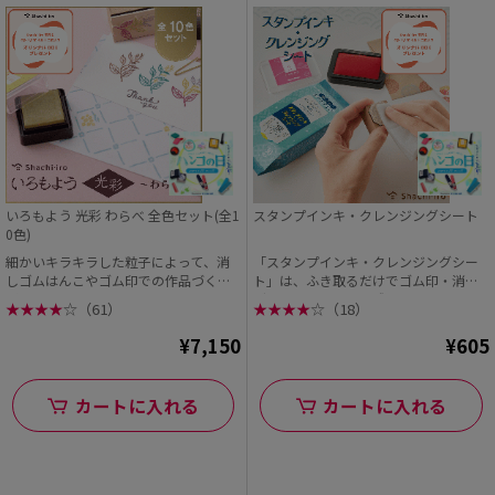
いろもよう 光彩 わらべ 全色セット(全1
スタンプインキ・クレンジングシート
0色)
細かいキラキラした粒子によって、消
「スタンプインキ・クレンジングシー
しゴムはんこやゴム印での作品づくり
ト」は、ふき取るだけでゴム印・消し
がランクアップ。 ...
ゴムはんこの印面に残...
★
★
★
★
☆
（61）
★
★
★
★
☆
（18）
¥7,150
¥605
カートに入れる
カートに入れる