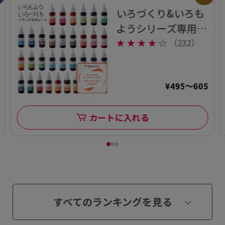
いろづくり&いろも
ようシリーズ専用イ
ンキ
★
★
★
★
☆
（232）
¥495～605
カートに入れる
すべてのランキングを見る