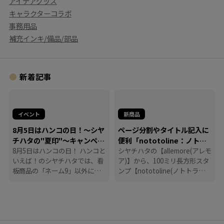
アイデアグッズ
キャラクターコラボ
事務用品
補充インキ/備品/部品
新着記事
イベント
新商品
8月5日はハンコの日！～シヤ
ページ分割やタイトル記入に
チハタの"夏印"～キャンペー
便利「nototoline：ノトト
ン
8月5日はハンコの日！ ハンコと
ライン」
シヤチハタの【allemore(アレモ
いえば！のシヤチハタでは、看
ア)】から、100ミリ長方形スタ
板商品の「ネーム9」以外に
ンプ【nototoline(ノトトライ
も、たくさんのハンコにまつわ
ン)】が登場！ ペンケースにも
る商品を揃えています。
入れやすいコンパクトさで、い
つでもどこでも手帳時間がはか
どります。