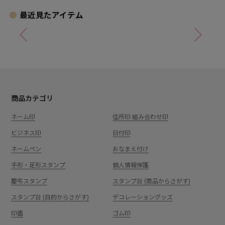
最近見たアイテム
商品カテゴリ
ネーム印
住所印 組み合わせ印
ビジネス印
日付印
ネームペン
おなまえ付け
手形・足形スタンプ
個人情報保護
慶弔スタンプ
スタンプ台 (商品からさがす)
スタンプ台 (目的からさがす)
デコレーショングッズ
印鑑
ゴム印