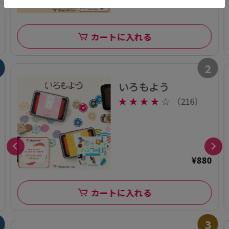
¥605
カートに入れる
2
いろもよう
★
★
★
★
☆
（216）
¥880
カートに入れる
3