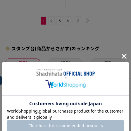
1
2
3
4
···
7
スタンプ台(商品からさがす)のランキング
日別
週別
月別
1
いろもよう わらべ
★
★
★
★
☆
（554）