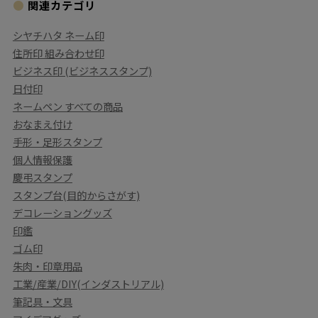
関連カテゴリ
シヤチハタ ネーム印
住所印 組み合わせ印
ビジネス印 (ビジネススタンプ)
日付印
ネームペン すべての商品
おなまえ付け
手形・足形スタンプ
個人情報保護
慶弔スタンプ
スタンプ台(目的からさがす)
デコレーショングッズ
印鑑
ゴム印
朱肉・印章用品
工業/産業/DIY(インダストリアル)
筆記具・文具