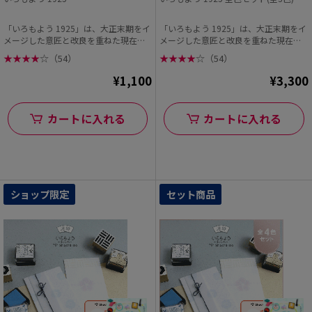
「いろもよう 1925」は、大正末期をイ
「いろもよう 1925」は、大正末期をイ
メージした意匠と改良を重ねた現在の
メージした意匠と改良を重ねた現在の
なつ印性能を両...
なつ印性能を両...
★
★
★
★
☆
（54）
★
★
★
★
☆
（54）
¥1,100
¥3,300
カートに入れる
カートに入れる
ショップ限定
セット商品