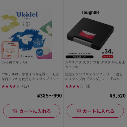
Ukidel(ウキデル)
シヤチハタ スタンプ台 タフダ いろもよ
うインキ
ウキデルは、水性インキを弾くふしぎ
記念スタンプやスタンプラリーに適し
な白インキを使用したスタンプパッ
たスタンプ台「タフダ」に、「いろも
ド。 お好きなゴム印...
よう」シリーズのイン...
★
★
★
★
☆
（17）
★
★
★
★
☆
（4）
¥385～990
¥3,520
カートに入れる
カートに入れる