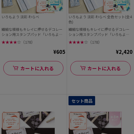
いろもよう 淡彩 わらべ
いろもよう 淡彩 わらべ 全色セット(全4
色)
繊細な模様もキレイに押せるデコレー
繊細な模様もキレイに押せるデコレー
ション用スタンプパッド「いろもよ
ション用スタンプパッド「いろもよ
う」 日本の伝統色か...
う」 日本の伝統色か...
★
★
★
★
☆
（178）
★
★
★
★
☆
（178）
¥605
¥2,420
カートに入れる
カートに入れる
セット商品