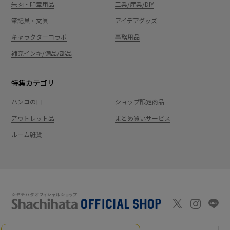
朱肉・印章用品
工業/産業/DIY
筆記具・文具
アイデアグッズ
キャラクターコラボ
事務用品
補充インキ/備品/部品
特集カテゴリ
ハンコの日
ショップ限定商品
アウトレット品
まとめ買いサービス
ルーム雑貨