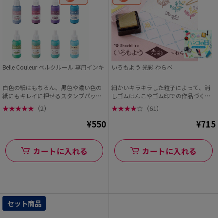
Belle Couleur ベルクルール 専用インキ
いろもよう 光彩 わらべ
白色の紙はもちろん、黒色や濃い色の
細かいキラキラした粒子によって、消
紙にもキレイに押せるスタンプパッド
しゴムはんこやゴム印での作品づくり
「Belle Cou...
がランクアップ。 ...
★
★
★
★
★
（2）
★
★
★
★
☆
（61）
¥550
¥715
カートに入れる
カートに入れる
セット商品