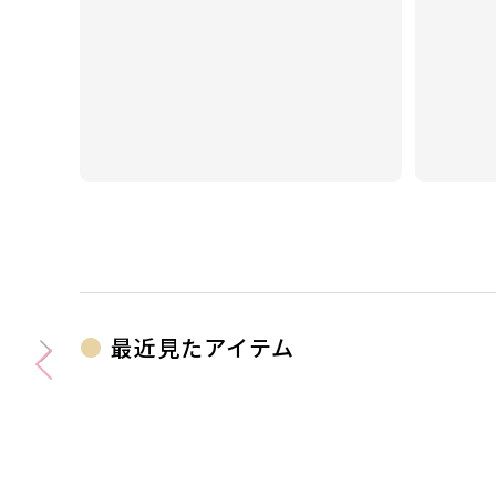
ンコにまつわる商品を揃えていま
場！ 
す。
パクト
時間が
最近見たアイテム