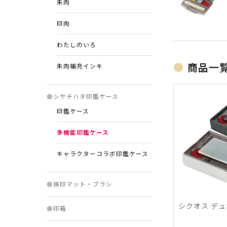
朱肉
印肉
わたしのいろ
商品一
朱肉補充インキ
●
シヤチハタ印鑑ケース
印鑑ケース
多機能印鑑ケース
キャラクターコラボ印鑑ケース
●
捺印マット・ブラシ
シクオス デュ
●
印箱