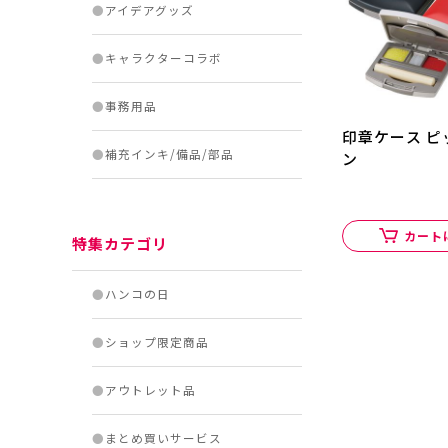
●
アイデアグッズ
●
キャラクターコラボ
●
事務用品
印章ケース ピ
●
補充インキ/備品/部品
ン
カート
特集カテゴリ
●
ハンコの日
●
ショップ限定商品
●
アウトレット品
●
まとめ買いサービス