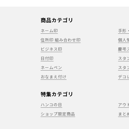
商品カテゴリ
ネーム印
手形
住所印 組み合わせ印
個人
ビジネス印
慶弔
日付印
スタ
ネームペン
スタ
おなまえ付け
デコ
特集カテゴリ
ハンコの日
アウ
ショップ限定商品
まと