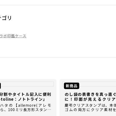
テゴリ
ラボ印鑑ケース
新商品
分割やタイトル記入に便利
のし袋の表書きを真っ直
otoline：ノトトライン」
に！印面が見えるクリア
【慶弔クリアスタンプ】
タの【allemore(アレモ
慶弔クリアスタンプは、本
から、100ミリ長方形スタンプ
ゴムの両方にクリア素材
otoline(ノトトライン)】が登
た、慶弔時に使用する表書