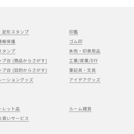
・足形スタンプ
印鑑
情報保護
ゴム印
スタンプ
朱肉・印章用品
ンプ台 (商品からさがす)
工業/産業/DIY
ンプ台 (目的からさがす)
筆記具・文具
レーショングッズ
アイデアグッズ
トレット品
ルーム雑貨
め買いサービス