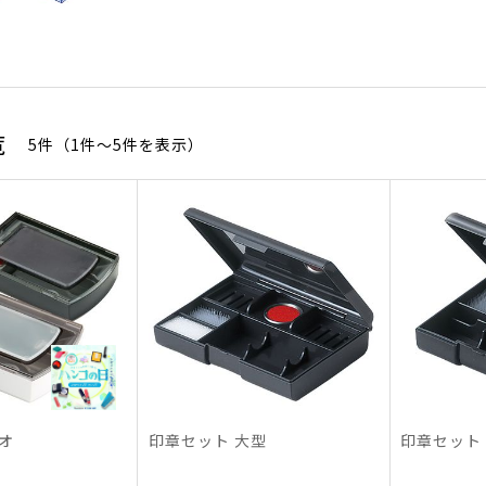
覧
5件（1件〜5件を表示）
オ
印章セット 大型
印章セット