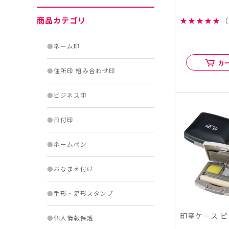
商品カテゴリ
★
★
★
★
★
（
●
ネーム印
カ
●
住所印 組み合わせ印
●
ビジネス印
●
日付印
●
ネームペン
●
おなまえ付け
●
手形・足形スタンプ
印章ケース 
●
個人情報保護