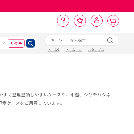
カ
お
入
サ
ロ
ー
イ
ー
気
り
ト
ポ
グ
ン
ト
に
カタチ
ネーム9
ネームペン
スタンプ台
やすく整理整頓しやすいケースや、印鑑、シヤチハタネ
印章ケースをご用意しています。