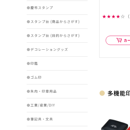
●
慶弔スタンプ
★
★
★
★
☆
（
●
スタンプ台 (商品からさがす)
●
スタンプ台 (目的からさがす)
カ
●
デコレーショングッズ
●
印鑑
●
ゴム印
多機能
●
朱肉・印章用品
●
工業/産業/DIY
●
筆記具・文具