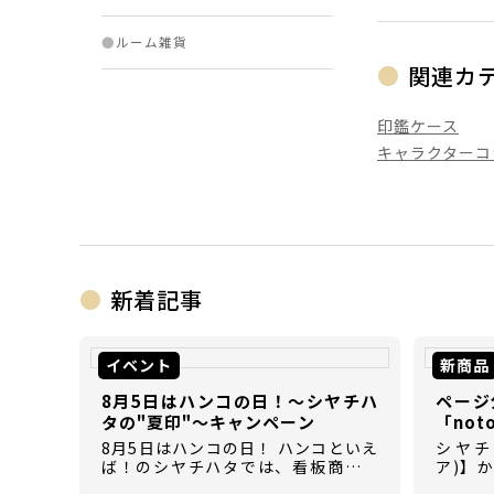
●
ルーム雑貨
関連カ
印鑑ケース
キャラクターコ
新着記事
イベント
新商品
8月5日はハンコの日！～シヤチハ
ページ
タの"夏印"～キャンペーン
「not
8月5日はハンコの日！ ハンコといえ
シヤチハ
ば！のシヤチハタでは、看板商品の
ア)】
「ネーム9」以外にも、たくさんのハ
【not