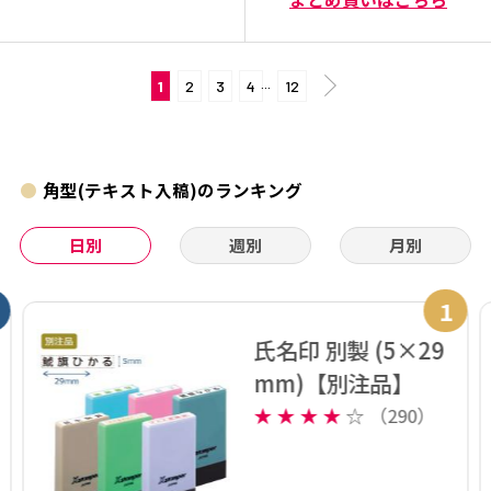
1
2
3
4
···
12
角型(テキスト入稿)のランキング
日別
週別
月別
1
氏名印 別製 (5×29
mm)【別注品】
★
★
★
★
☆
（290）