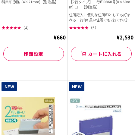
科目印 別製 (4×21mm)【別注品】
【2行タイプ】一行印0860号(8×60m
m) ヨコ【別注品】
住所記入に便利な住所印としても好ま
れる一行印! 長い住所でも2行で作成で
きるようになりま...
★
★
★
★
★
（4）
★
★
★
★
★
（5）
¥660
¥2,530
印面設定
カートに入れる
NEW
NEW