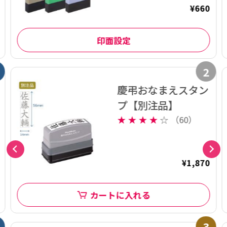
¥660
印面設定
2
慶弔おなまえスタン
プ【別注品】
★
★
★
★
☆
（60）
¥1,870
カートに入れる
3