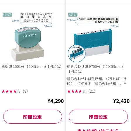
角型印 1551号 (15×51mm)【別注品】
組み合わせ印 0759号 (7.5×59mm)
【別注品】
組み合わせれば住所印、バラせば一行
印として使える「組み合わせ印」。 異
なるサイズを連結...
★
★
★
★
☆
（8）
★
★
★
★
☆
（21）
¥4,290
¥2,420
印面設定
印面設定
まとめ買いはこちら