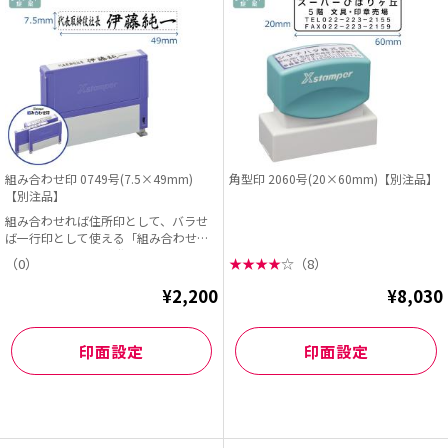
組み合わせ印 0749号(7.5×49mm)
角型印 2060号(20×60mm)【別注品】
【別注品】
組み合わせれば住所印として、バラせ
ば一行印として使える「組み合わせ
印」に、49mm幅が登...
（0）
★
★
★
★
☆
（8）
¥2,200
¥8,030
印面設定
印面設定