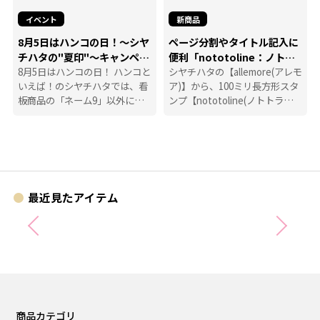
イベント
新商品
8月5日はハンコの日！～シヤ
ページ分割やタイトル記入に
チハタの"夏印"～キャンペー
便利「nototoline：ノトト
ン
8月5日はハンコの日！ ハンコと
ライン」
シヤチハタの【allemore(アレモ
いえば！のシヤチハタでは、看
ア)】から、100ミリ長方形スタ
板商品の「ネーム9」以外に
ンプ【nototoline(ノトトライ
も、たくさんのハンコにまつわ
ン)】が登場！ ペンケースにも
る商品を揃えています。
入れやすいコンパクトさで、い
つでもどこでも手帳時間がはか
どります。
最近見たアイテム
商品カテゴリ