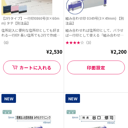
【2行タイプ】一行印0860号(8×60m
組み合わせ印 0349号(3×49mm) 【別
m) タテ【別注品】
注品】
住所記入に便利な住所印としても好ま
組み合わせれば住所印として、バラせ
れる一行印! 長い住所でも2行で作成で
ば一行印として使える「組み合わせ
きるようになりま...
印」に、49mm幅が登...
（0）
★
★
★
★
☆
（3）
¥2,530
¥2,200
カートに入れる
印面設定
NEW
NEW