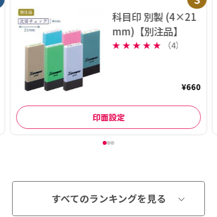
科目印 別製 (4×21
mm)【別注品】
★
★
★
★
★
（4）
¥660
印面設定
すべてのランキングを見る