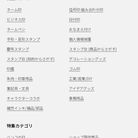
ネーム印
住所印 組み合わせ印
ビジネス印
日付印
ネームペン
おなまえ付け
手形・足形スタンプ
個人情報保護
慶弔スタンプ
スタンプ台 (商品からさがす)
スタンプ台 (目的からさがす)
デコレーショングッズ
印鑑
ゴム印
朱肉・印章用品
工業/産業/DIY
筆記具・文具
アイデアグッズ
キャラクターコラボ
事務用品
補充インキ/備品/部品
特集カテゴリ
ハンコの日
ショップ限定商品