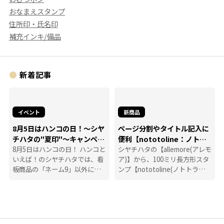
おなまえスタンプ
住所印・氏名印
補充インキ/備品
新着記事
イベント
新商品
8月5日はハンコの日！～シヤ
ページ分割やタイトル記入に
チハタの"夏印"～キャンペー
便利【nototoline：ノトト
ン
8月5日はハンコの日！ ハンコと
ライン】
シヤチハタの【allemore(アレモ
いえば！のシヤチハタでは、看
ア)】から、100ミリ長方形スタ
板商品の「ネーム9」以外に
ンプ【nototoline(ノトトライ
も、たくさんのハンコにまつわ
ン)】が登場！ ペンケースにも
る商品を揃えています。
入れやすいコンパクトさで、い
つでもどこでも手帳時間がはか
どります。