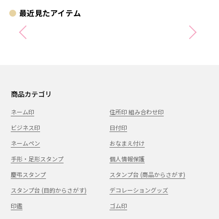
最近見たアイテム
商品カテゴリ
ネーム印
住所印 組み合わせ印
ビジネス印
日付印
ネームペン
おなまえ付け
手形・足形スタンプ
個人情報保護
慶弔スタンプ
スタンプ台 (商品からさがす)
スタンプ台 (目的からさがす)
デコレーショングッズ
印鑑
ゴム印