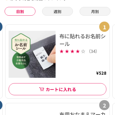
日別
週別
月別
1
布に貼れるお名前シ
ール
★
★
★
★
☆
（34）
¥528
カートに入れる
2
布用おなまえマーカ