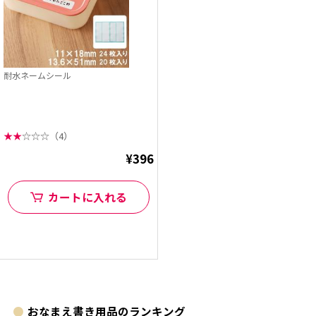
耐水ネームシール
★
★
☆
☆
☆
（4）
¥396
カートに入れる
おなまえ書き用品のランキング