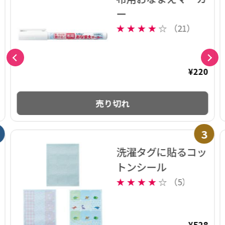
ー
★
★
★
★
☆
（21）
¥220
売り切れ
3
洗濯タグに貼るコッ
トンシール
★
★
★
★
☆
（5）
¥528