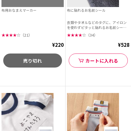
布用おなまえマーカー
布に貼れるお名前シール
衣類やタオルなどのタグに、アイロン
を使わずピタッと貼れるお名前シー
ル。 布用インキのス...
★
★
★
★
☆
（21）
★
★
★
★
☆
（34）
¥220
¥528
売り切れ
カートに入れる