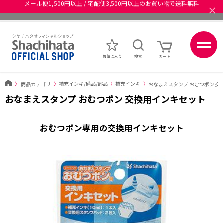
×
あなたに最適なスタンプをシヤチハタがレコメンド
ポイントが貯まる、使える、会員限定ポイントプログラム
〉
商品カテゴリ
〉
補充インキ/備品/部品
〉
補充インキ
〉
おなまえスタンプ おむつポン 交
おなまえスタンプ おむつポン 交換用インキセット
おむつポン専用の交換用インキセット