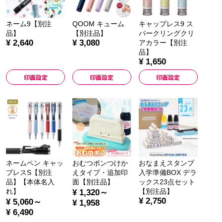
ネーム9【別注
QOOM キューム
キャップレス9 ス
品】
【別注品】
パークリングクリ
¥ 2,640
¥ 3,080
アカラー【別注
品】
¥ 1,650
印面設定
印面設定
印面設定
ネームペン キャッ
おむつポンつけか
おなまえスタンプ
プレスS【別注
えタイプ・追加印
入学準備BOX デラ
品】【本体名入
面【別注品】
ックス23点セット
れ】
【別注品】
¥ 1,320～
¥ 2,750
¥ 5,060～
¥ 1,958
¥ 6,490