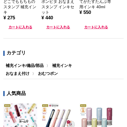
どこでももちもの
ポンピタ おなまえ
てがたすたんぷ専
スタンプ 補充イン
スタンプ インキセ
用インキ 40ml
¥ 550
キ
ット
¥ 275
¥ 440
カートに入れる
カートに入れる
カートに入れる
カテゴリ
補充インキ/備品/部品
補充インキ
〉
おなまえ付け
おむつポン
〉
人気商品