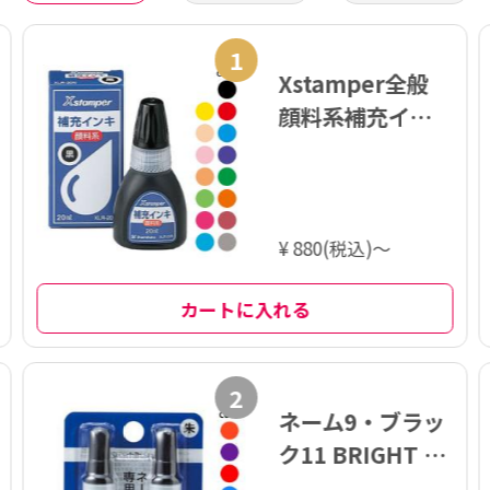
1
Xstamper全般
顔料系補充イン
キ 20ml
¥ 880(税込)～
カートに入れる
2
ネーム9・ブラッ
ク11 BRIGHT 専
用補充インキ