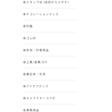
●
スタンプ台 (目的からさがす)
●
デコレーショングッズ
●
印鑑
●
ゴム印
●
朱肉・印章用品
●
工業/産業/DIY
●
筆記具・文具
●
アイデアグッズ
●
キャラクターコラボ
●
事務用品