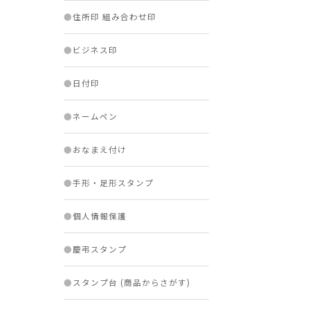
●
住所印 組み合わせ印
●
ビジネス印
●
日付印
●
ネームペン
●
おなまえ付け
●
手形・足形スタンプ
●
個人情報保護
●
慶弔スタンプ
●
スタンプ台 (商品からさがす)