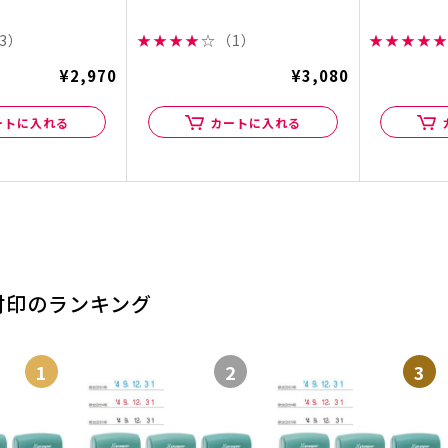
3）
★
★
★
★
☆
（1）
★
★
★
★
★
¥2,970
¥3,080
ートに入れる
カートに入れる
付印のランキング
1
2
3