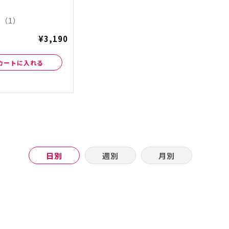
（1）
¥3,190
カートに入れる
日別
週別
月別