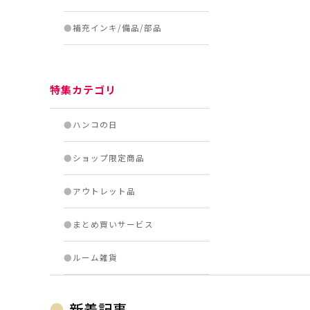
●
補充インキ/備品/部品
特集カテゴリ
●
ハンコの日
●
ショップ限定商品
●
アウトレット品
●
まとめ買いサービス
●
ルーム雑貨
新着記事