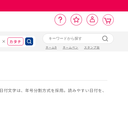
カ
お
入
サ
ロ
ー
イ
ー
気
り
ト
ポ
グ
ン
ト
に
カタチ
ネーム9
ネームペン
スタンプ台
日付文字は、年号分割方式を採用。読みやすい日付を、