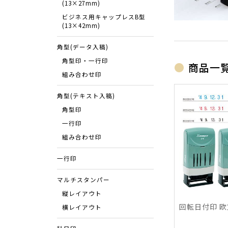
(13×27mm)
ビジネス用キャップレスB型
(13×42mm)
角型(データ入稿)
角型印・一行印
商品一
組み合わせ印
角型(テキスト入稿)
角型印
一行印
組み合わせ印
一行印
マルチスタンパー
縦レイアウト
回転日付印 欧
横レイアウト