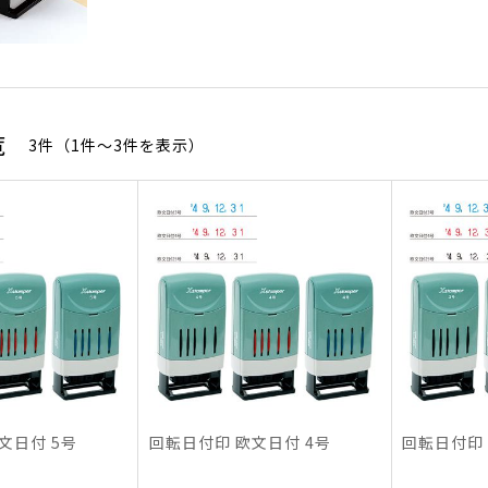
覧
3件（1件〜3件を表示）
文日付 5号
回転日付印 欧文日付 4号
回転日付印 