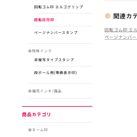
回転ゴム印 エルゴグリップ
関連カ
回転日付印
回転ゴム印 エ
ページナンバースタンプ
ページナンバー
●
特殊インク
非複写タイプスタンプ
段ボール用(等級表示印)
●
補充インキ/備品
商品カテゴリ
●
ネーム印