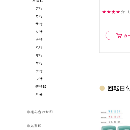
科目印
ア行
★
★
★
★
☆
（
カ行
サ行
タ行
カ
ナ行
ハ行
マ行
ヤ行
ラ行
ワ行
回転日
銀行印
月分
●
組み合わせ印
●
丸型印