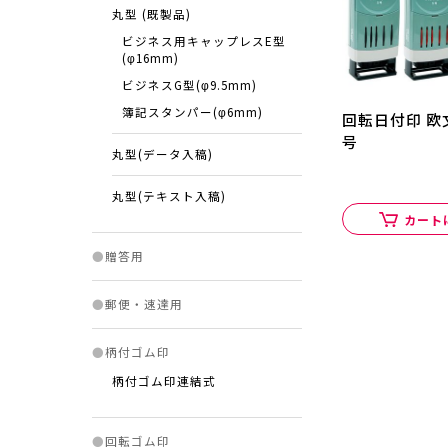
丸型 (既製品)
ビジネス用キャップレスE型
(φ16mm)
ビジネスG型(φ9.5mm)
簿記スタンパー(φ6mm)
回転日付印 欧
号
丸型(データ入稿)
丸型(テキスト入稿)
カート
●
贈答用
●
郵便・速達用
●
柄付ゴム印
柄付ゴム印連結式
●
回転ゴム印