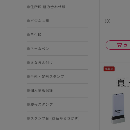
●
住所印 組み合わせ印
（0）
●
ビジネス印
●
日付印
カ
●
ネームペン
●
おなまえ付け
●
手形・足形スタンプ
●
個人情報保護
●
慶弔スタンプ
●
スタンプ台 (商品からさがす)