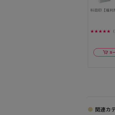
科目印【福利
★
★
★
★
★
（
カ
関連カ