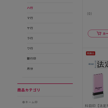
ハ行
（0）
マ行
ヤ行
カ
ラ行
ワ行
銀行印
月分
商品カテゴリ
●
ネーム印
科目印【法定