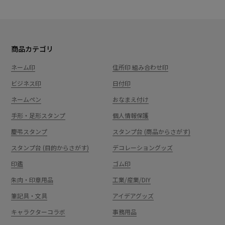
商品カテゴリ
ネーム印
住所印 組み合わせ印
ビジネス印
日付印
ネームペン
おなまえ付け
手形・足形スタンプ
個人情報保護
慶弔スタンプ
スタンプ台 (商品からさがす)
スタンプ台 (目的からさがす)
デコレーショングッズ
印鑑
ゴム印
朱肉・印章用品
工業/産業/DIY
筆記具・文具
アイデアグッズ
キャラクターコラボ
事務用品