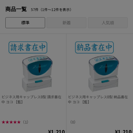
商品一覧
57件（1件〜12件を表示）
標準
新着
人気順
ビジネス用キャップレスB型 請求書在
ビジネス用キャップレスB型 納品書在
中 ヨコ 【藍】
中 ヨコ 【藍】
★
★
★
★
★
（1）
（0）
¥1,210
¥1,210