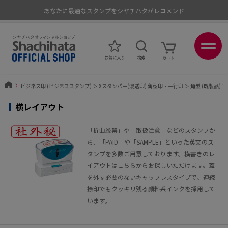
あなたに最適なスタンプをシヤチハタがレコメンド
ポイントが貯まる、使える、会員限定ポイントプログラム
〉
ビジネス印 (ビジネススタンプ)
＞
Xスタンパー(浸透印) 角型印・一行印
＞
角型 (既製品)
＞
横レイアウト
「折曲厳禁」や「取扱注意」などのスタンプか
ら、「PAID」や「SAMPLE」といった英文のス
タンプを多数ご用意しております。横書きのレ
イアウトはこちらからお探しいただけます。蓋
を外す必要のないキャップレスタイプで、連続
捺印でもクッキリ残る顔料系インクを採用して
います。