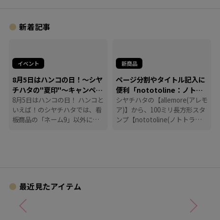
新着記事
イベント
新商品
8月5日はハンコの日！～シヤ
ページ分割やタイトル記入に
チハタの"夏印"～キャンペー
便利「nototoline：ノトト
ン
8月5日はハンコの日！ ハンコと
ライン」
シヤチハタの【allemore(アレモ
いえば！のシヤチハタでは、看
ア)】から、100ミリ長方形スタ
板商品の「ネーム9」以外に
ンプ【nototoline(ノトトライ
も、たくさんのハンコにまつわ
ン)】が登場！ ペンケースにも
る商品を揃えています。
入れやすいコンパクトさで、い
つでもどこでも手帳時間がはか
どります。
最近見たアイテム