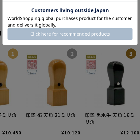
角印のランキング
1
2
3
24ミリ角
印鑑 柘 天角 21ミリ角
印鑑 黒水牛 天角 18ミ
リ角
¥10,450
¥10,120
¥12,100