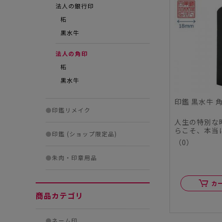
法人の銀行印
柘
黒水牛
法人の角印
柘
黒水牛
印鑑 黒水牛 
●
印鑑リメイク
人生の特別な
らこそ、本当
●
印鑑 (ショップ限定品)
この度、シヤ
（0）
ル...
●
朱肉・印章用品
カ
商品カテゴリ
●
ネーム印