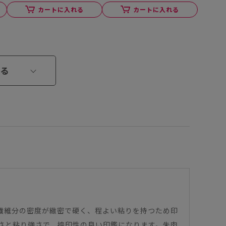
カートに入れる
カートに入れる
る
。繊維分の密度が緻密で硬く、程よい粘りを持つため印
さと粘り強さで、捺印性の良い印鑑になります。朱肉