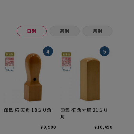
日別
週別
月別
4
5
印鑑 柘 天角 18ミリ角
印鑑 柘 角寸胴 21ミリ
角
¥9,900
¥10,450