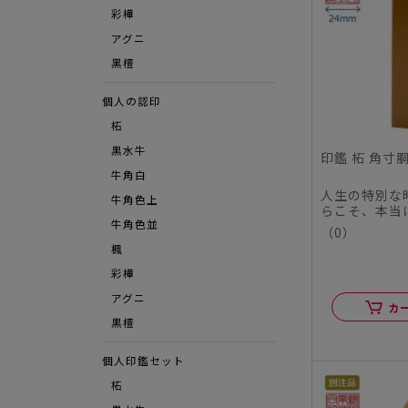
彩樺
アグニ
⿊檀
個人の認印
柘
黒水牛
印鑑 柘 角寸胴
牛角白
人生の特別な
牛角色上
らこそ、本当
この度、シヤ
牛角色並
（0）
ル...
楓
彩樺
アグニ
カ
黒檀
個人印鑑セット
柘