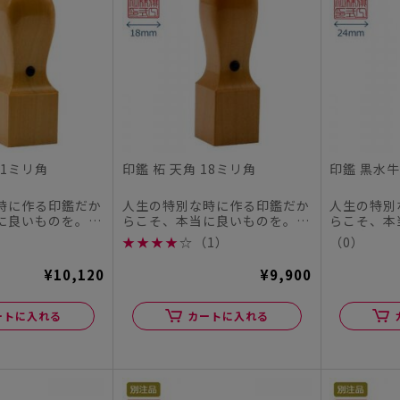
21ミリ角
印鑑 柘 天角 18ミリ角
印鑑 黒水牛
時に作る印鑑だか
人生の特別な時に作る印鑑だか
人生の特別
に良いものを。
らこそ、本当に良いものを。
らこそ、本
チハタオフィシャ
この度、シヤチハタオフィシャ
この度、シ
★
★
★
★
☆
（1）
（0）
ル...
ル...
¥10,120
¥9,900
ートに入れる
カートに入れる