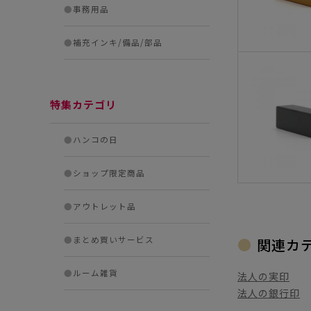
●
事務用品
●
補充インキ/備品/部品
特集カテゴリ
●
ハンコの日
●
ショップ限定商品
●
アウトレット品
●
まとめ買いサービス
関連カ
●
ルーム雑貨
法人の実印
法人の銀行印