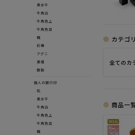
黒水牛
牛角白
牛角色上
牛角色並
カテゴ
楓
彩樺
アグニ
全てのカ
⿊檀
銀製
個人の銀行印
柘
黒水牛
商品一
牛角白
牛角色上
牛角色並
楓