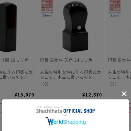
角寸胴 18ミリ角
印鑑 黒水牛 天角 24ミリ角
印鑑 黒水牛
時に作る印鑑だか
人生の特別な時に作る印鑑だか
人生の特別
に良いものを。
らこそ、本当に良いものを。
らこそ、本
チハタオフィシャ
この度、シヤチハタオフィシャ
この度、シ
（0）
（0）
ル...
ル...
¥15,070
¥12,870
ートに入れる
カートに入れる