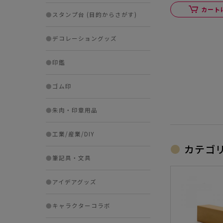
カート
●
スタンプ台 (目的からさがす)
●
デコレーショングッズ
●
印鑑
●
ゴム印
●
朱肉・印章用品
●
工業/産業/DIY
カテゴ
●
筆記具・文具
●
アイデアグッズ
●
キャラクターコラボ