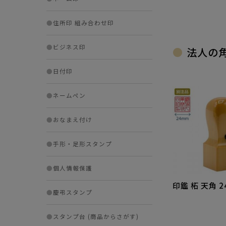
●
住所印 組み合わせ印
●
ビジネス印
法人の
●
日付印
●
ネームペン
●
おなまえ付け
●
手形・足形スタンプ
●
個人情報保護
印鑑 柘 天角 
●
慶弔スタンプ
●
スタンプ台 (商品からさがす)