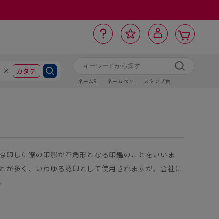
カ
お
入
サ
ロ
ー
イ
ー
気
り
ト
ポ
グ
ン
ト
に
カタチ
ネーム9
ネームペン
スタンプ台
捺印した際の印影が四角形となる印鑑のことをいいま
とが多く、いわゆる認印として使用されますが、会社に
。