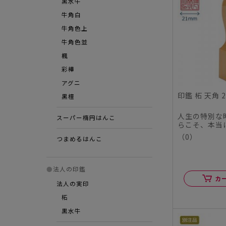
黒水牛
牛角白
牛角色上
牛角色並
楓
彩樺
アグニ
印鑑 柘 天角 
⿊檀
人生の特別な
スーパー楕円はんこ
らこそ、本当
この度、シヤ
（0）
つまめるはんこ
ル...
●
法人の印鑑
カ
法人の実印
柘
黒水牛