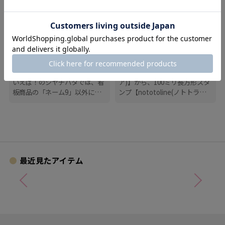
イベント
新商品
8月5日はハンコの日！～シヤ
ページ分割やタイトル記入に
チハタの"夏印"～キャンペー
便利「nototoline：ノトト
ン
8月5日はハンコの日！ ハンコと
ライン」
シヤチハタの【allemore(アレモ
いえば！のシヤチハタでは、看
ア)】から、100ミリ長方形スタ
板商品の「ネーム9」以外に
ンプ【nototoline(ノトトライ
も、たくさんのハンコにまつわ
ン)】が登場！ ペンケースにも
る商品を揃えています。
入れやすいコンパクトさで、い
つでもどこでも手帳時間がはか
どります。
最近見たアイテム