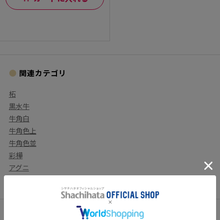
関連カテゴリ
柘
黒水牛
牛角白
牛角色上
牛角色並
彩樺
アグニ
黒檀
新着記事