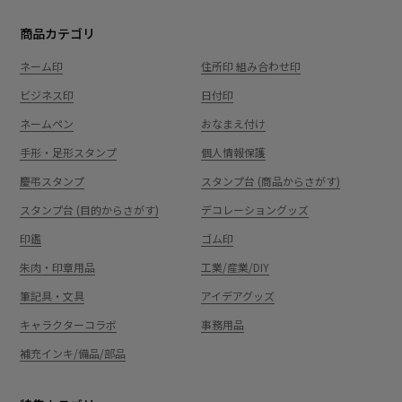
商品カテゴリ
ネーム印
住所印 組み合わせ印
ビジネス印
日付印
ネームペン
おなまえ付け
手形・足形スタンプ
個人情報保護
慶弔スタンプ
スタンプ台 (商品からさがす)
スタンプ台 (目的からさがす)
デコレーショングッズ
印鑑
ゴム印
朱肉・印章用品
工業/産業/DIY
筆記具・文具
アイデアグッズ
キャラクターコラボ
事務用品
補充インキ/備品/部品