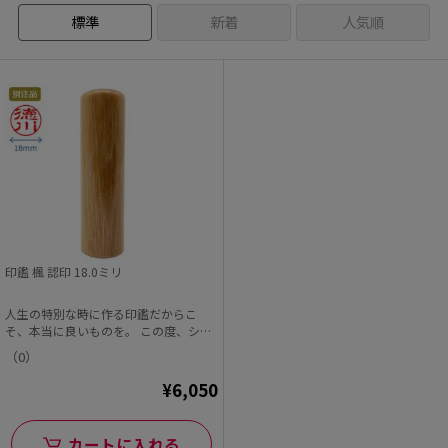
標準
新着
人気順
印鑑 楓 認印 18.0ミリ
人生の特別な時に作る印鑑だからこ
そ、本当に良いものを。 この度、シヤ
チハタオフィシャル...
（0）
¥6,050
カートに入れる