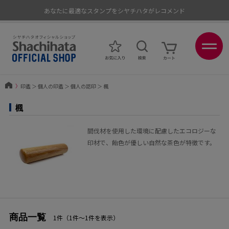
あなたに最適なスタンプをシヤチハタがレコメンド
ポイントが貯まる、使える、会員限定ポイントプログラム
〉
印鑑
＞
個人の印鑑
＞
個人の認印
＞
楓
楓
間伐材を使用した環境に配慮したエコロジーな
印材で、飴色が優しい自然な茶色が特徴です。
商品一覧
1件（1件〜1件を表示）