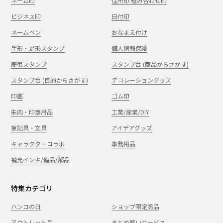
ネーム印
住所印 組み合わせ印
ビジネス印
日付印
ネームペン
おなまえ付け
手形・足形スタンプ
個人情報保護
慶弔スタンプ
スタンプ台 (商品からさがす)
スタンプ台 (目的からさがす)
デコレーショングッズ
印鑑
ゴム印
朱肉・印章用品
工業/産業/DIY
筆記具・文具
アイデアグッズ
キャラクターコラボ
事務用品
補充インキ/備品/部品
特集カテゴリ
ハンコの日
ショップ限定商品
アウトレット品
まとめ買いサービス