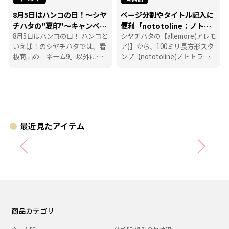
8月5日はハンコの日！～シヤ
ページ分割やタイトル記入に
チハタの"夏印"～キャンペー
便利「nototoline：ノトト
ン
8月5日はハンコの日！ ハンコと
ライン」
シヤチハタの【allemore(アレモ
いえば！のシヤチハタでは、看
ア)】から、100ミリ長方形スタ
板商品の「ネーム9」以外に
ンプ【nototoline(ノトトライ
も、たくさんのハンコにまつわ
ン)】が登場！ ペンケースにも
る商品を揃えています。
入れやすいコンパクトさで、い
つでもどこでも手帳時間がはか
どります。
最近見たアイテム
商品カテゴリ