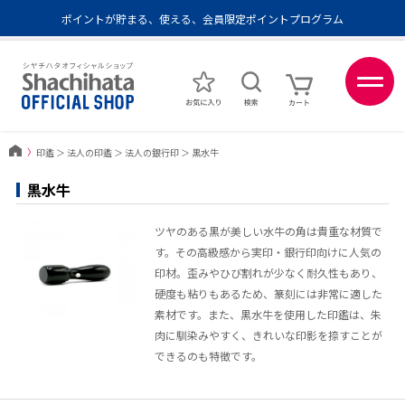
ポイントが貯まる、使える、会員限定ポイントプログラム
メール便1,500円以上 / 宅配便3,500円以上のお買い物で送料無料
あなたに最適なスタンプをシヤチハタがレコメンド
ポイントが貯まる、使える、会員限定ポイントプログラム
〉
印鑑
＞
法人の印鑑
＞
法人の銀行印
＞
黒水牛
黒水牛
ツヤのある黒が美しい水牛の角は貴重な材質で
す。その高級感から実印・銀行印向けに人気の
印材。歪みやひび割れが少なく耐久性もあり、
硬度も粘りもあるため、篆刻には非常に適した
素材です。また、黒水牛を使用した印鑑は、朱
肉に馴染みやすく、きれいな印影を捺すことが
できるのも特徴です。