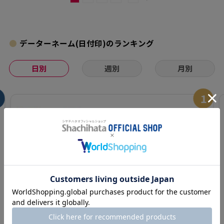
データーネーム(日付印)のランキング
日別
週別
月別
1
データーネームEX1
5号 キャップレス
【別注品】
★
★
★
★
☆
（32）
¥4,950
印面設定