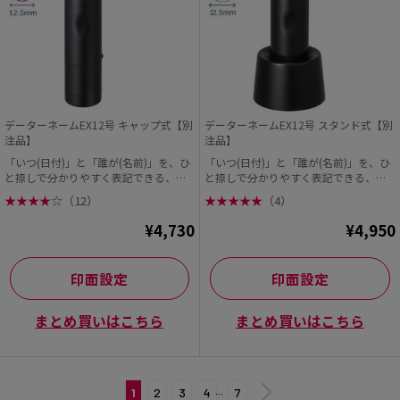
データーネームEX12号 キャップ式【別
データーネームEX12号 スタンド式【別
注品】
注品】
「いつ(日付)」と「誰が(名前)」を、ひ
「いつ(日付)」と「誰が(名前)」を、ひ
と捺しで分かりやすく表記できる、シ
と捺しで分かりやすく表記できる、シ
ヤチハタの「デ...
ヤチハタの「デ...
★
★
★
★
☆
（12）
★
★
★
★
★
（4）
¥4,730
¥4,950
印面設定
印面設定
まとめ買いはこちら
まとめ買いはこちら
1
2
3
4
···
7