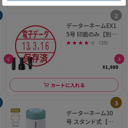
2
データーネームEX1
5号 印面のみ【別注
品】
★
★
★
★
☆
（25）
¥1,980
カートに入れる
3
データーネーム30
号 スタンド式【別