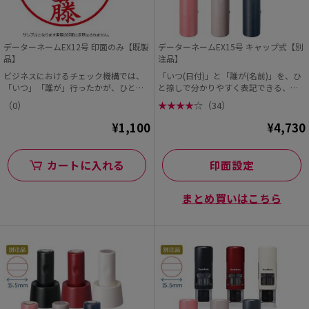
データーネームEX12号 印面のみ【既製
データーネームEX15号 キャップ式【別
品】
注品】
ビジネスにおけるチェック機構では、
「いつ(日付)」と「誰が(名前)」を、ひ
「いつ」「誰が」行ったかが、ひと目
と捺しで分かりやすく表記できる、シ
でわかることが重要で...
ヤチハタの「デ...
（0）
★
★
★
★
☆
（34）
¥1,100
¥4,730
カートに入れる
印面設定
まとめ買いはこちら