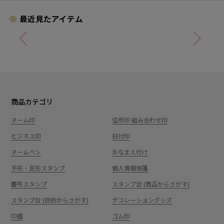
最近見たアイテム
商品カテゴリ
ネーム印
住所印 組み合わせ印
ビジネス印
日付印
ネームペン
おなまえ付け
手形・足形スタンプ
個人情報保護
慶弔スタンプ
スタンプ台 (商品からさがす)
スタンプ台 (目的からさがす)
デコレーショングッズ
印鑑
ゴム印