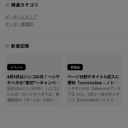
関連カテゴリ
データースタンプ
データー差替印
新着記事
イベント
新商品
8月5日はハンコの日！～シヤ
ページ分割やタイトル記入に
チハタの"夏印"～キャンペー
便利「nototoline：ノトト
ン
8月5日はハンコの日！ ハンコと
ライン」
シヤチハタの【allemore(アレモ
いえば！のシヤチハタでは、看
ア)】から、100ミリ長方形スタ
板商品の「ネーム9」以外に
ンプ【nototoline(ノトトライ
も、たくさんのハンコにまつわ
ン)】が登場！ ペンケースにも
る商品を揃えています。
入れやすいコンパクトさで、い
つでもどこでも手帳時間がはか
どります。