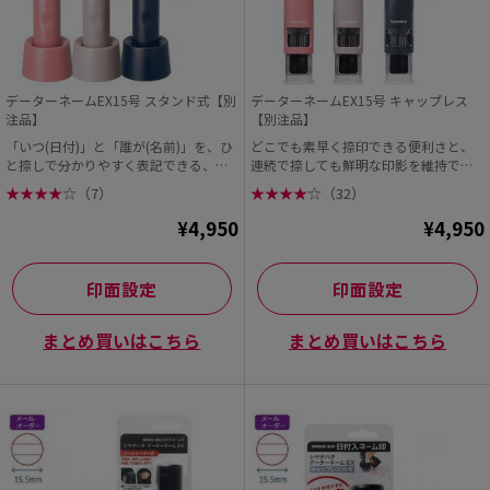
データーネームEX15号 スタンド式【別
データーネームEX15号 キャップレス
注品】
【別注品】
「いつ(日付)」と「誰が(名前)」を、ひ
どこでも素早く捺印できる便利さと、
と捺しで分かりやすく表記できる、シ
連続で捺しても鮮明な印影を維持でき
ヤチハタの「デ...
る機能性が大人気です。
★
★
★
★
☆
（7）
★
★
★
★
☆
（32）
¥4,950
¥4,950
印面設定
印面設定
まとめ買いはこちら
まとめ買いはこちら