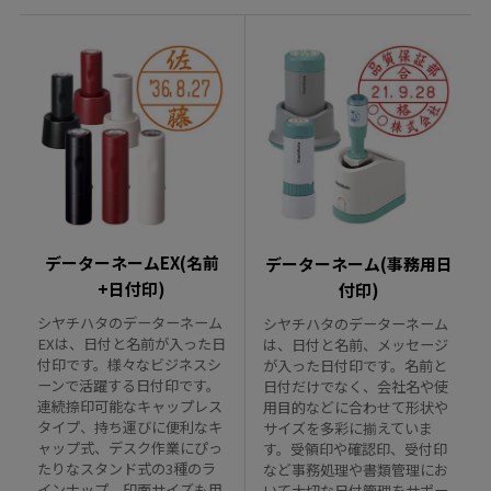
データーネームEX(名前
データーネーム(事務用日
+日付印)
付印)
シヤチハタのデーターネーム
シヤチハタのデーターネーム
EXは、日付と名前が入った日
は、日付と名前、メッセージ
付印です。様々なビジネスシ
が入った日付印です。名前と
ーンで活躍する日付印です。
日付だけでなく、会社名や使
連続捺印可能なキャップレス
用目的などに合わせて形状や
タイプ、持ち運びに便利なキ
サイズを多彩に揃えていま
ャップ式、デスク作業にぴっ
す。受領印や確認印、受付印
たりなスタンド式の3種のラ
など事務処理や書類管理にお
インナップ。印面サイズも用
いて大切な日付管理をサポー