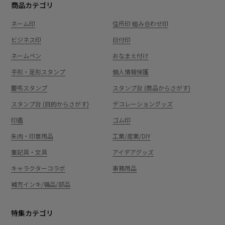
商品カテゴリ
ネーム印
住所印 組み合わせ印
ビジネス印
日付印
ネームペン
おなまえ付け
手形・足形スタンプ
個人情報保護
慶弔スタンプ
スタンプ台 (商品からさがす)
スタンプ台 (目的からさがす)
デコレーショングッズ
印鑑
ゴム印
朱肉・印章用品
工業/産業/DIY
筆記具・文具
アイデアグッズ
キャラクターコラボ
事務用品
補充インキ/備品/部品
特集カテゴリ