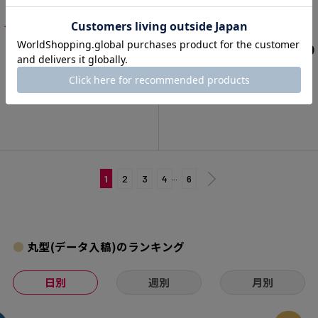
★
★
★
★
☆
（1）
（0）
¥7,040
¥9,130
1
2
3
4
···
6
丸型(データ入稿)のランキング
日別
週別
月別