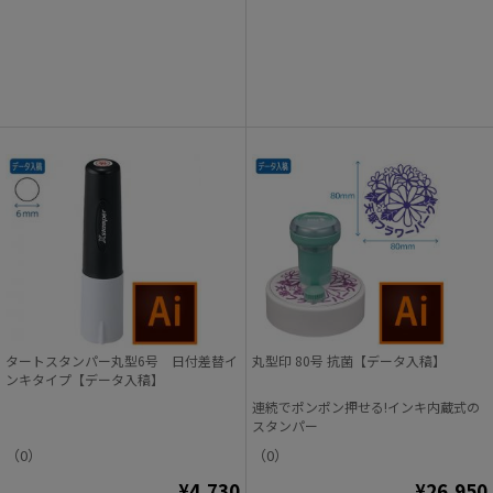
タートスタンパー丸型6号 日付差替イ
丸型印 80号 抗菌【データ入稿】
ンキタイプ【データ入稿】
連続でポンポン押せる!インキ内蔵式の
スタンパー
（0）
（0）
¥4,730
¥26,950