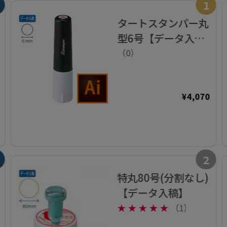
1
タートスタンパー丸
型6号【データ入
稿】
（0）
¥4,070
2
特丸80号(分割なし)
【データ入稿】
★
★
★
★
★
（1）