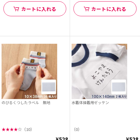
カートに入れる
カートに入れる
のびるくつしたラベル 無地
水着体操着用ゼッケン
★
★
★
★
☆
（10）
（0）
¥528
¥528