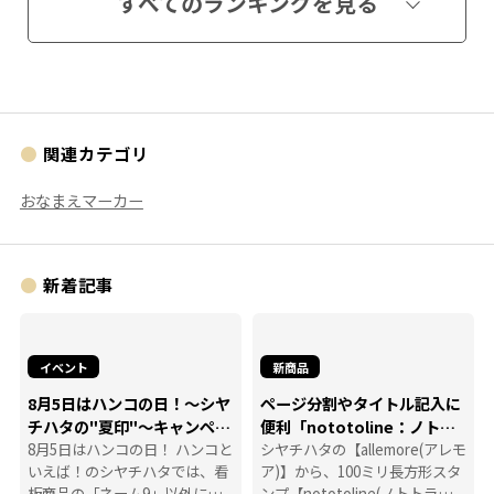
すべてのランキングを見る
関連カテゴリ
おなまえマーカー
新着記事
イベント
新商品
8月5日はハンコの日！～シヤ
ページ分割やタイトル記入に
チハタの"夏印"～キャンペー
便利「nototoline：ノトト
ン
8月5日はハンコの日！ ハンコと
ライン」
シヤチハタの【allemore(アレモ
いえば！のシヤチハタでは、看
ア)】から、100ミリ長方形スタ
板商品の「ネーム9」以外に
ンプ【nototoline(ノトトライ