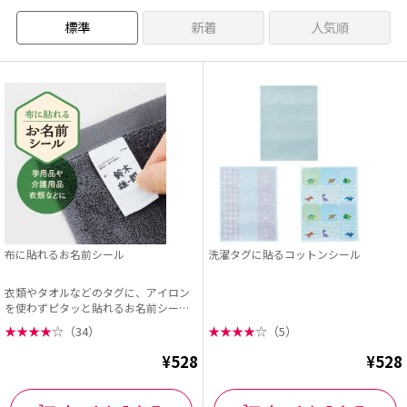
標準
新着
人気順
布に貼れるお名前シール
洗濯タグに貼るコットンシール
衣類やタオルなどのタグに、アイロン
を使わずピタッと貼れるお名前シー
ル。 布用インキのス...
★
★
★
★
☆
（34）
★
★
★
★
☆
（5）
¥528
¥528