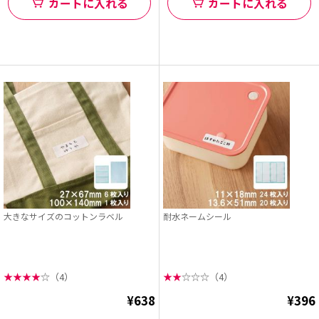
カートに入れる
カートに入れる
大きなサイズのコットンラベル
耐水ネームシール
★
★
★
★
☆
（4）
★
★
☆
☆
☆
（4）
¥638
¥396