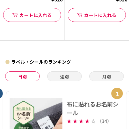
カートに入れる
カートに入れる
ラベル・シールのランキング
日別
週別
月別
1
布に貼れるお名前シ
ール
★
★
★
★
☆
（34）