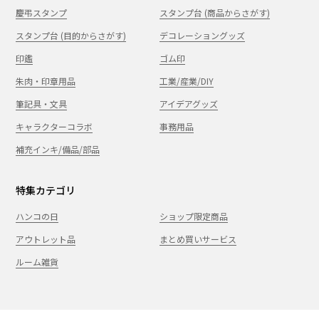
慶弔スタンプ
スタンプ台 (商品からさがす)
スタンプ台 (目的からさがす)
デコレーショングッズ
印鑑
ゴム印
朱肉・印章用品
工業/産業/DIY
筆記具・文具
アイデアグッズ
キャラクターコラボ
事務用品
補充インキ/備品/部品
特集カテゴリ
ハンコの日
ショップ限定商品
アウトレット品
まとめ買いサービス
ルーム雑貨