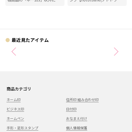
も、たくさんのハンコにまつわ
ン)】が登場！ ペンケースにも
る商品を揃えています。
入れやすいコンパクトさで、い
つでもどこでも手帳時間がはか
どります。
最近見たアイテム
商品カテゴリ
ネーム印
住所印 組み合わせ印
ビジネス印
日付印
ネームペン
おなまえ付け
手形・足形スタンプ
個人情報保護