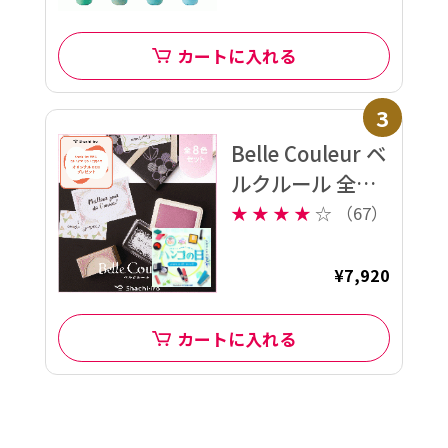
カートに入れる
3
Belle Couleur ベ
ルクルール 全色
セット
★
★
★
★
☆
（67）
¥7,920
カートに入れる