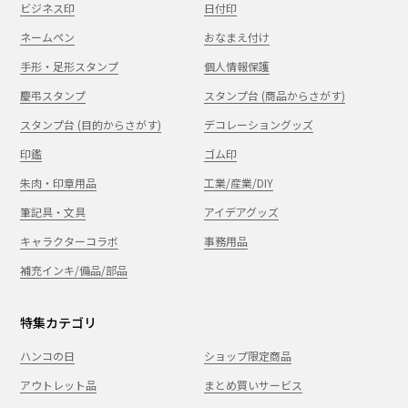
ビジネス印
日付印
ネームペン
おなまえ付け
手形・足形スタンプ
個人情報保護
慶弔スタンプ
スタンプ台 (商品からさがす)
スタンプ台 (目的からさがす)
デコレーショングッズ
印鑑
ゴム印
朱肉・印章用品
工業/産業/DIY
筆記具・文具
アイデアグッズ
キャラクターコラボ
事務用品
補充インキ/備品/部品
特集カテゴリ
ハンコの日
ショップ限定商品
アウトレット品
まとめ買いサービス