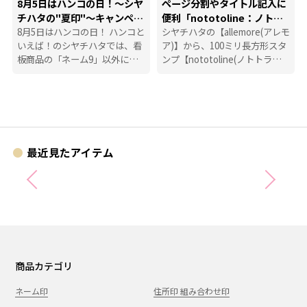
8月5日はハンコの日！～シヤ
ページ分割やタイトル記入に
チハタの"夏印"～キャンペー
便利「nototoline：ノトト
ン
8月5日はハンコの日！ ハンコと
ライン」
シヤチハタの【allemore(アレモ
いえば！のシヤチハタでは、看
ア)】から、100ミリ長方形スタ
板商品の「ネーム9」以外に
ンプ【nototoline(ノトトライ
も、たくさんのハンコにまつわ
ン)】が登場！ ペンケースにも
る商品を揃えています。
入れやすいコンパクトさで、い
つでもどこでも手帳時間がはか
どります。
最近見たアイテム
商品カテゴリ
ネーム印
住所印 組み合わせ印