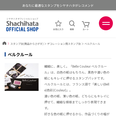
あなたに最適なスタンプをシヤチハタがレコメンド
ポイントが貯まる、使える、会員限定ポイントプログラム
〉
スタンプ台(商品からさがす)
＞
デコレーション用スタンプ台
＞
ベルクルール
ベルクルール
繊細に、美しく。「Belle Couleur ベルクルー
ル」は、白色の紙はもちろん、黒色や濃い色の
紙にもキレイに押せるスタンプパッドです。
ベルクルールとは、フランス語で「美しい(Bell
e)色彩(Couleur)」。
濃い色の紙、薄い色の紙、どちらにもキレイに
押せて、繊細な模様までしっかり表現できま
す。
好きな色の紙に押せるから、作品づくりの幅が