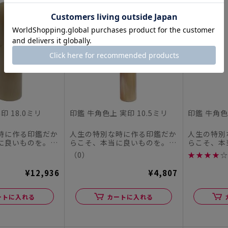
印 18.0ミリ
印鑑 牛角色上 実印 10.5ミリ
印鑑 牛角色
時に作る印鑑だか
人生の特別な時に作る印鑑だか
人生の特別
に良いものを。
らこそ、本当に良いものを。
らこそ、本
チハタオフィシャ
この度、シヤチハタオフィシャ
この度、シ
（0）
★
★
★
★
☆
ル...
ル...
¥12,936
¥4,807
ートに入れる
カートに入れる