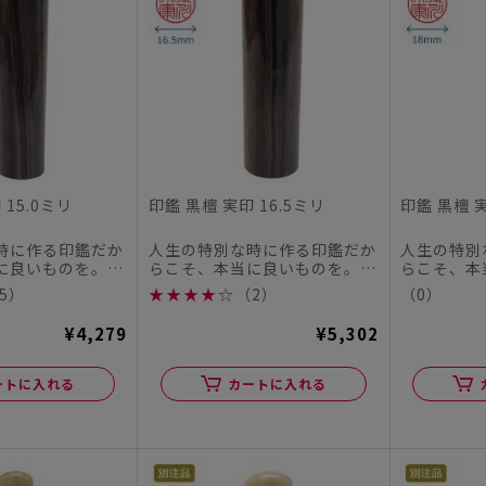
 15.0ミリ
印鑑 黒檀 実印 16.5ミリ
印鑑 黒檀 実
時に作る印鑑だか
人生の特別な時に作る印鑑だか
人生の特別
に良いものを。
らこそ、本当に良いものを。
らこそ、本
チハタオフィシャ
この度、シヤチハタオフィシャ
この度、シ
5）
★
★
★
★
☆
（2）
（0）
ル...
ル...
¥4,279
¥5,302
ートに入れる
カートに入れる