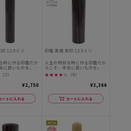
印 12.0ミリ
印鑑 黒檀 実印 13.5ミリ
な時に作る印鑑だか
人生の特別な時に作る印鑑だか
当に良いものを。
らこそ、本当に良いものを。
ヤチハタオフィシャ
この度、シヤチハタオフィシャ
（2）
★
★
★
★
☆
（9）
ル...
¥2,750
¥3,366
カートに入れる
カートに入れる