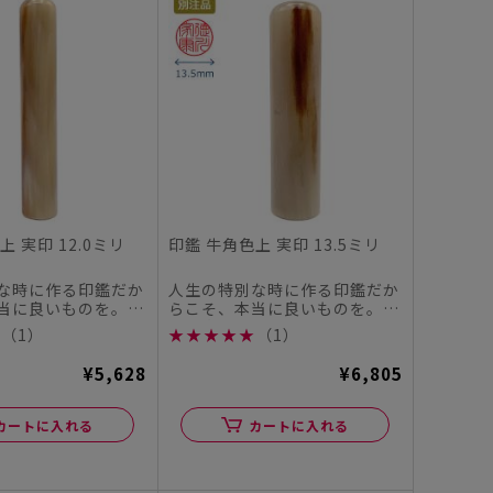
上 実印 12.0ミリ
印鑑 牛角色上 実印 13.5ミリ
な時に作る印鑑だか
人生の特別な時に作る印鑑だか
当に良いものを。
らこそ、本当に良いものを。
ヤチハタオフィシャ
この度、シヤチハタオフィシャ
（1）
★
★
★
★
★
（1）
ル...
¥5,628
¥6,805
カートに入れる
カートに入れる