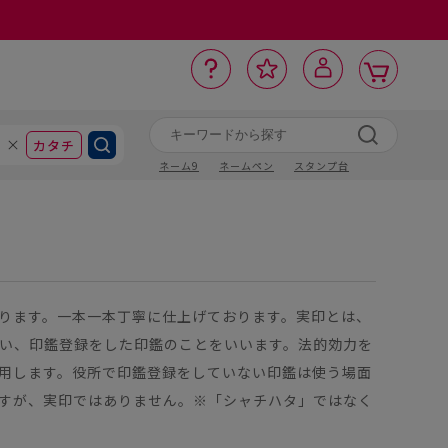
カ
お
入
サ
ロ
ー
イ
ー
気
り
ト
ポ
グ
ン
ト
に
カタチ
ネーム9
ネームペン
スタンプ台
ります。一本一本丁寧に仕上げております。実印とは、
い、印鑑登録をした印鑑のことをいいます。法的効力を
用します。役所で印鑑登録をしていない印鑑は使う場面
すが、実印ではありません。※「シャチハタ」ではなく