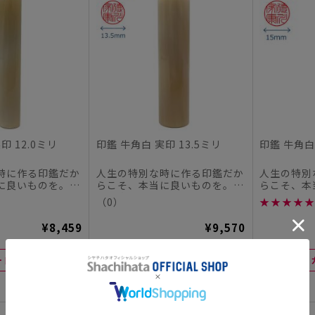
印 12.0ミリ
印鑑 牛角白 実印 13.5ミリ
印鑑 牛角白 
時に作る印鑑だか
人生の特別な時に作る印鑑だか
人生の特別
に良いものを。
らこそ、本当に良いものを。
らこそ、本
チハタオフィシャ
この度、シヤチハタオフィシャ
この度、シ
（0）
★
★
★
★
★
ル...
ル...
¥8,459
¥9,570
ートに入れる
カートに入れる