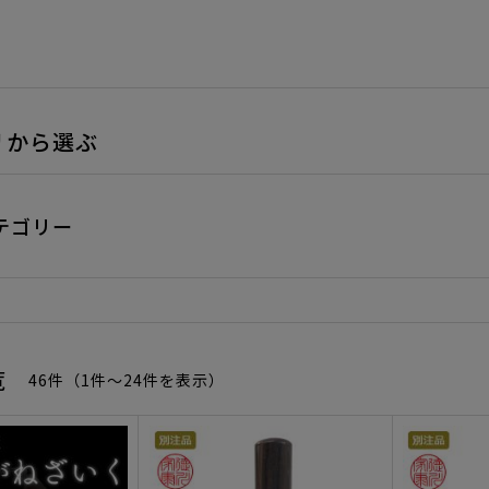
リから選ぶ
テゴリー
覧
46件（1件〜24件を表示）