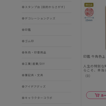
●
スタンプ台 (目的からさがす)
●
デコレーショングッズ
●
印鑑
●
ゴム印
●
朱肉・印章用品
印鑑 牛角色上 
●
工業/産業/DIY
人生の特別な
らこそ、本当
この度、シヤ
●
筆記具・文具
（0）
ル...
●
アイデアグッズ
カ
●
キャラクターコラボ