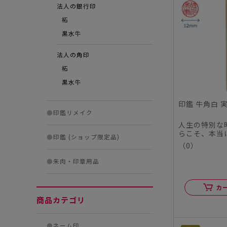
法人の銀行印
柘
黒水牛
法人の角印
柘
黒水牛
印鑑 牛角白 実
●
印鑑リメイク
人生の特別な
らこそ、本当
●
印鑑 (ショップ限定品)
この度、シヤ
（0）
ル...
●
朱肉・印章用品
カ
商品カテゴリ
●
ネーム印