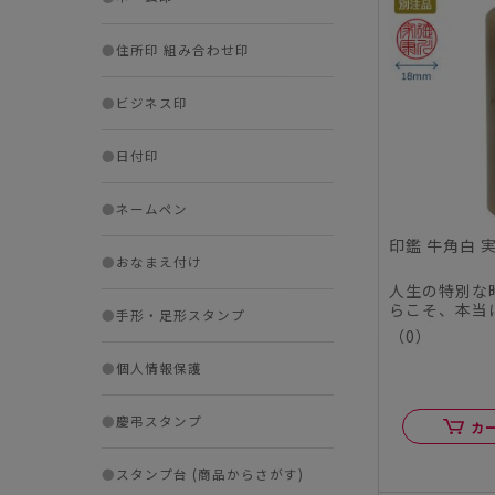
●
住所印 組み合わせ印
●
ビジネス印
●
日付印
●
ネームペン
印鑑 牛角白 実
●
おなまえ付け
人生の特別な
らこそ、本当
●
手形・足形スタンプ
この度、シヤ
（0）
ル...
●
個人情報保護
●
慶弔スタンプ
カ
●
スタンプ台 (商品からさがす)