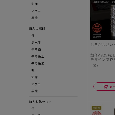
彩樺
アグニ
⿊檀
個人の認印
柘
黒水牛
しろがねざいく
牛角白
銀(sv.925
牛角色上
デザインで作
魅力と実用性の
牛角色並
（0）
楓
彩樺
アグニ
カ
黒檀
個人印鑑セット
柘