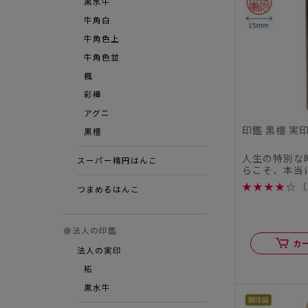
黒水牛
牛角白
牛角色上
牛角色並
楓
彩樺
アグニ
印鑑 黒檀 実印
⿊檀
人生の特別な
スーパー楕円はんこ
らこそ、本当
この度、シヤ
★
★
★
★
☆
（
つまめるはんこ
ル...
●
法人の印鑑
カ
法人の実印
柘
黒水牛