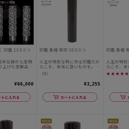
 印鑑 13.5ミリ
印鑑 黒檀 実印 10.5ミリ
印鑑 黒檀 実
)を日本伝統の七宝柄
人生の特別な時に作る印鑑だか
人生の特別
り上げた宝飾品の
らこそ、本当に良いものを。
らこそ、本
ある印鑑で...
この度、シヤチハタオフィシャ
この度、シ
（0）
★
★
★
★
★
ル...
ル...
¥66,000
¥2,255
ートに入れる
カートに入れる