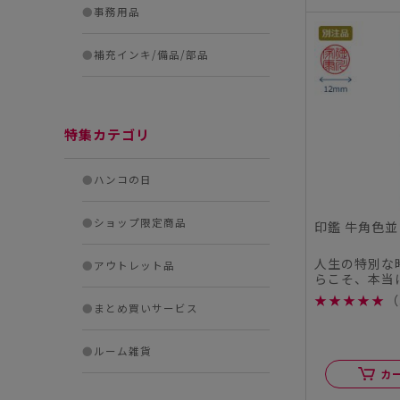
●
事務用品
●
補充インキ/備品/部品
特集カテゴリ
●
ハンコの日
●
ショップ限定商品
印鑑 牛角色並 
人生の特別な
●
アウトレット品
らこそ、本当
この度、シヤ
★
★
★
★
★
（
ル...
●
まとめ買いサービス
●
ルーム雑貨
カ