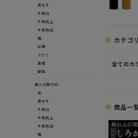
黒水牛
牛角白
牛角色上
牛角色並
カテゴ
楓
彩樺
アグニ
全てのカ
⿊檀
銀製
個人の銀行印
柘
黒水牛
商品一
牛角白
牛角色上
牛角色並
楓