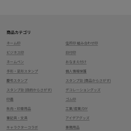
商品カテゴリ
ネーム印
住所印 組み合わせ印
ビジネス印
日付印
ネームペン
おなまえ付け
手形・足形スタンプ
個人情報保護
慶弔スタンプ
スタンプ台 (商品からさがす)
スタンプ台 (目的からさがす)
デコレーショングッズ
印鑑
ゴム印
朱肉・印章用品
工業/産業/DIY
筆記具・文具
アイデアグッズ
キャラクターコラボ
事務用品