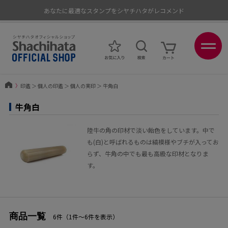
あなたに最適なスタンプをシヤチハタがレコメンド
ポイントが貯まる、使える、会員限定ポイントプログラム
〉
印鑑
＞
個人の印鑑
＞
個人の実印
＞
牛角白
牛角白
陸牛の角の印材で淡い飴色をしています。中で
も(白)と呼ばれるものは縞模様やブチが入ってお
らず、牛角の中でも最も高級な印材となりま
す。
商品一覧
6件（1件〜6件を表示）