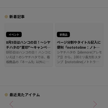
新着記事
イベント
新商品
8月5日はハンコの日！～シヤ
ページ分割やタイトル記入に
チハタの"夏印"～キャンペー
便利「nototoline：ノトト
ン
8月5日はハンコの日！ ハンコと
ライン」
シヤチハタの【allemore(アレモ
いえば！のシヤチハタでは、看
ア)】から、100ミリ長方形スタ
板商品の「ネーム9」以外に
ンプ【nototoline(ノトトライ
も、たくさんのハンコにまつわ
ン)】が登場！ ペンケースにも
る商品を揃えています。
入れやすいコンパクトさで、い
つでもどこでも手帳時間がはか
どります。
最近見たアイテム