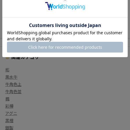
カートに入れる
カートに入れる
関連カテゴリ
柘
黒水牛
牛角色上
牛角色並
楓
彩樺
アグニ
⿊檀
銀製