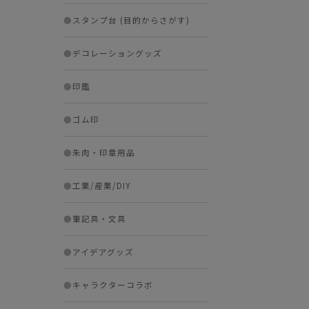
●
スタンプ台 (目的からさがす)
●
デコレーショングッズ
●
印鑑
●
ゴム印
●
朱肉・印章用品
●
工業/産業/DIY
●
筆記具・文具
●
アイデアグッズ
●
キャラクターコラボ