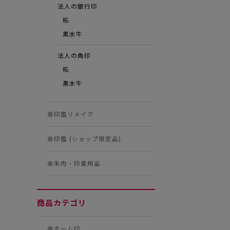
法人の銀行印
柘
黒水牛
法人の角印
柘
黒水牛
●
印鑑リメイク
●
印鑑 (ショップ限定品)
●
朱肉・印章用品
商品カテゴリ
●
ネーム印