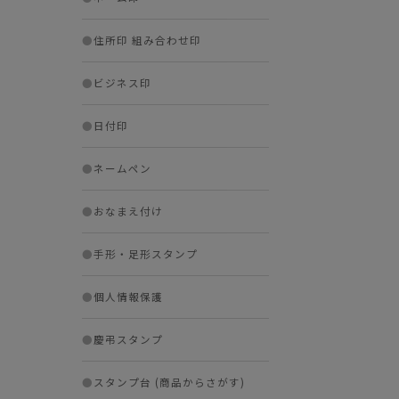
●
住所印 組み合わせ印
●
ビジネス印
●
日付印
●
ネームペン
●
おなまえ付け
●
手形・足形スタンプ
●
個人情報保護
●
慶弔スタンプ
●
スタンプ台 (商品からさがす)