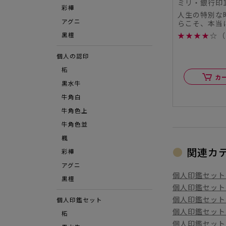
ミリ・銀行印
彩樺
人生の特別な
アグニ
らこそ、本当
この度、シヤ
★
★
★
★
☆
（
⿊檀
ル...
個人の認印
柘
カ
黒水牛
牛角白
牛角色上
牛角色並
楓
関連カ
彩樺
アグニ
個人印鑑セット 
黒檀
個人印鑑セット 
個人印鑑セット 
個人印鑑セット
個人印鑑セット 
柘
個人印鑑セット 