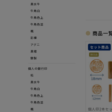
黒水牛
牛角白
牛角色上
牛角色並
楓
商品一
彩樺
アグニ
セット商品
⿊檀
銀製
個人の銀行印
柘
黒水牛
牛角白
牛角色上
牛角色並
個人印2本セ
楓