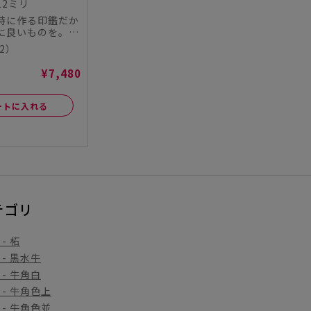
12ミリ
時に作る印鑑だか
に良いものを。
チハタオフィシャ
2）
¥7,480
ートに入れる
テゴリ
- 柘
- 黒水牛
- 牛角白
- 牛角色上
- 牛角色並