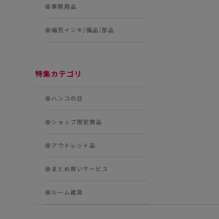
●
事務用品
●
補充インキ/備品/部品
特集カテゴリ
●
ハンコの日
●
ショップ限定商品
●
アウトレット品
●
まとめ買いサービス
●
ルーム雑貨