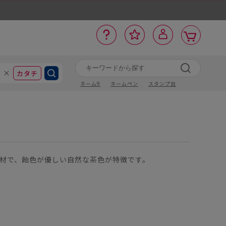
カ
お
入
サ
ロ
ー
イ
ー
気
り
ト
ポ
グ
ン
ト
に
カタチ
ネーム9
ネームペン
スタンプ台
材で、飴色が優しい自然な茶色が特徴です。