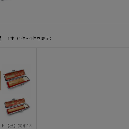
覧
1件（1件〜1件を表示）
ット【楓】実印18