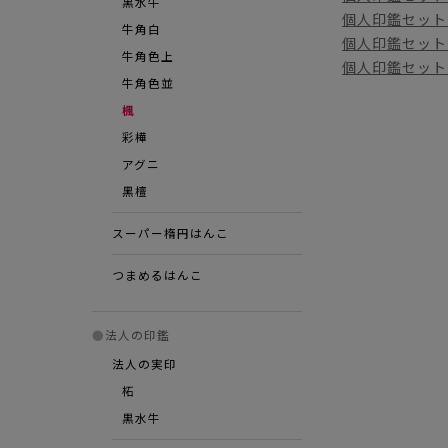
黒水牛
個人印鑑セット 
牛角白
個人印鑑セット 
牛角色上
個人印鑑セット 
牛角色並
楓
彩樺
アグニ
⿊檀
スーパー楕円はんこ
つまめるはんこ
●
法人の印鑑
法人の実印
柘
黒水牛