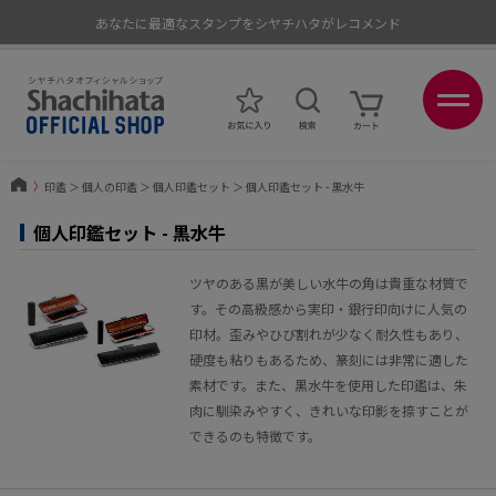
あなたに最適なスタンプをシヤチハタがレコメンド
ポイントが貯まる、使える、会員限定ポイントプログラム
〉
印鑑
＞
個人の印鑑
＞
個人印鑑セット
＞
個人印鑑セット - 黒水牛
個人印鑑セット - 黒水牛
ツヤのある黒が美しい水牛の角は貴重な材質で
す。その高級感から実印・銀行印向けに人気の
印材。歪みやひび割れが少なく耐久性もあり、
硬度も粘りもあるため、篆刻には非常に適した
素材です。また、黒水牛を使用した印鑑は、朱
肉に馴染みやすく、きれいな印影を捺すことが
できるのも特徴です。