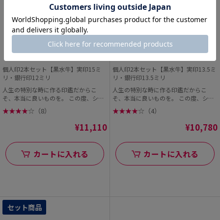
個人印2本セット【黒水牛】実印15ミ
個人印2本セット【黒水牛】実印13.5ミ
リ・銀行印12ミリ
リ・銀行印13.5ミリ
人生の特別な時に作る印鑑だからこ
人生の特別な時に作る印鑑だからこ
そ、本当に良いものを。 この度、シヤ
そ、本当に良いものを。 この度、シヤ
チハタオフィシャル...
チハタオフィシャル...
★
★
★
★
☆
（8）
★
★
★
★
☆
（4）
¥11,110
¥10,780
カートに入れる
カートに入れる
セット商品