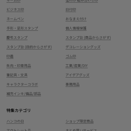
ビジネス印
日付印
ネームペン
おなまえ付け
手形・足形スタンプ
個人情報保護
慶弔スタンプ
スタンプ台 (商品からさがす)
スタンプ台 (目的からさがす)
デコレーショングッズ
印鑑
ゴム印
朱肉・印章用品
工業/産業/DIY
筆記具・文具
アイデアグッズ
キャラクターコラボ
事務用品
補充インキ/備品/部品
特集カテゴリ
ハンコの日
ショップ限定商品
アウトレット品
まとめ買いサービス