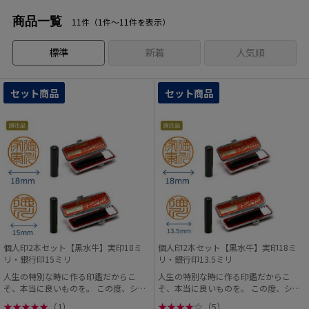
商品一覧
11件（1件〜11件を表示）
標準
新着
人気順
セット商品
セット商品
個人印2本セット【黒水牛】実印18ミ
個人印2本セット【黒水牛】実印18ミ
リ・銀行印15ミリ
リ・銀行印13.5ミリ
人生の特別な時に作る印鑑だからこ
人生の特別な時に作る印鑑だからこ
そ、本当に良いものを。 この度、シヤ
そ、本当に良いものを。 この度、シヤ
チハタオフィシャル...
チハタオフィシャル...
★
★
★
★
★
（1）
★
★
★
★
☆
（5）