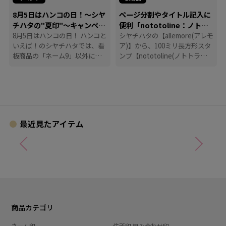
8月5日はハンコの日！～シヤ
ページ分割やタイトル記入に
チハタの"夏印"～キャンペー
便利「nototoline：ノトト
ン
8月5日はハンコの日！ ハンコと
ライン」
シヤチハタの【allemore(アレモ
いえば！のシヤチハタでは、看
ア)】から、100ミリ長方形スタ
板商品の「ネーム9」以外に
ンプ【nototoline(ノトトライ
も、たくさんのハンコにまつわ
ン)】が登場！ ペンケースにも
る商品を揃えています。
入れやすいコンパクトさで、い
つでもどこでも手帳時間がはか
どります。
最近見たアイテム
商品カテゴリ
ネーム印
住所印 組み合わせ印