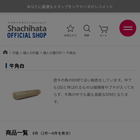
あなたに最適なスタンプをシヤチハタがレコメンド
ポイントが貯まる、使える、会員限定ポイントプログラム
〉
印鑑
＞
個人の印鑑
＞
個人の銀行印
＞
牛角白
牛角白
陸牛の角の印材で淡い飴色をしています。中で
も(白)と呼ばれるものは縞模様やブチが入ってお
らず、牛角の中でも最も高級な印材となりま
す。
商品一覧
6件（1件〜6件を表示）