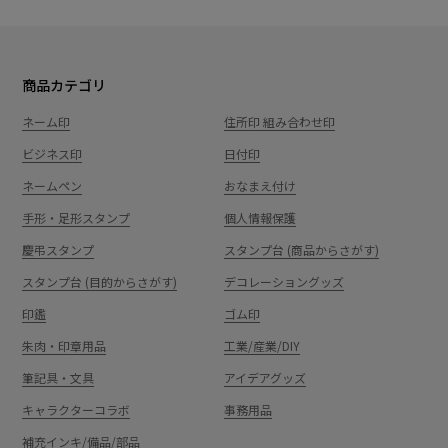
商品カテゴリ
ネーム印
住所印 組み合わせ印
ビジネス印
日付印
ネームペン
おなまえ付け
手形・足形スタンプ
個人情報保護
慶弔スタンプ
スタンプ台 (商品からさがす)
スタンプ台 (目的からさがす)
デコレーショングッズ
印鑑
ゴム印
朱肉・印章用品
工業/産業/DIY
筆記具・文具
アイデアグッズ
キャラクターコラボ
事務用品
補充インキ/備品/部品