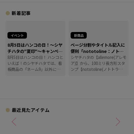
新着記事
イベント
新商品
8月5日はハンコの日！～シヤ
ページ分割やタイトル記入に
チハタの"夏印"～キャンペー
便利「nototoline：ノトト
ン
8月5日はハンコの日！ ハンコと
ライン」
シヤチハタの【allemore(アレモ
いえば！のシヤチハタでは、看
ア)】から、100ミリ長方形スタ
板商品の「ネーム9」以外に
ンプ【nototoline(ノトトライ
も、たくさんのハンコにまつわ
ン)】が登場！ ペンケースにも
る商品を揃えています。
入れやすいコンパクトさで、い
つでもどこでも手帳時間がはか
どります。
最近見たアイテム