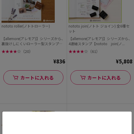
nototo roller(ノトトローラー)
nototo join(ノトト ジョイン) 全6種セ
ット
【allemore(アレモア)】シリーズから、
【allemore(アレモア)】シリーズから、
裏抜けしにくいローラー型スタンプ【n
4連結スタンプ【nototo join(ノ...
oto...
★
★
★
★
☆
（20）
★
★
★
★
☆
（61）
¥836
¥5,808
カートに入れる
カートに入れる