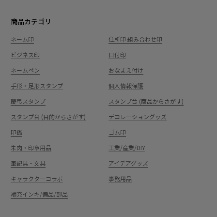
商品カテゴリ
ネーム印
住所印 組み合わせ印
ビジネス印
日付印
ネームペン
おなまえ付け
手形・足形スタンプ
個人情報保護
慶弔スタンプ
スタンプ台 (商品からさがす)
スタンプ台 (目的からさがす)
デコレーショングッズ
印鑑
ゴム印
朱肉・印章用品
工業/産業/DIY
筆記具・文具
アイデアグッズ
キャラクターコラボ
事務用品
補充インキ/備品/部品