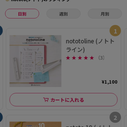
日別
週別
月別
1
nototoline (ノトト
ライン)
★
★
★
★
★
（3）
¥1,100
カートに入れる
2