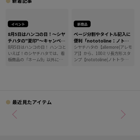
新着記事
イベント
新商品
8月5日はハンコの日！～シヤ
ページ分割やタイトル記入に
チハタの"夏印"～キャンペー
便利「nototoline：ノトト
ン
8月5日はハンコの日！ ハンコと
ライン」
シヤチハタの【allemore(アレモ
いえば！のシヤチハタでは、看
ア)】から、100ミリ長方形スタ
板商品の「ネーム9」以外に
ンプ【nototoline(ノトトライ
も、たくさんのハンコにまつわ
ン)】が登場！ ペンケースにも
る商品を揃えています。
入れやすいコンパクトさで、い
つでもどこでも手帳時間がはか
どります。
最近見たアイテム