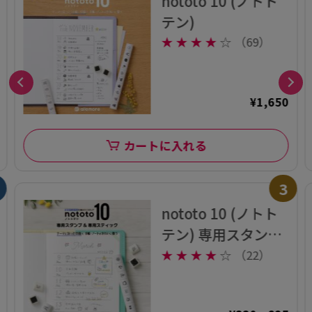
nototo 10 (ノトト
テン)
★
★
★
★
☆
（69）
¥1,650
カートに入れる
3
nototo 10 (ノトト
テン) 専用スタンプ
&専用スティック
★
★
★
★
☆
（22）