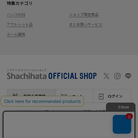
特集カテゴリ
ハンコの日
ショップ限定商品
アウトレット品
まとめ買いサービス
ルーム雑貨
新規会員登録
カート
ログイン
ショッピングガイド
お問い合わせ
よくあるご質問
会社案内
特定商取引法に基
プライバシーポ
利用
Shachi-maga(シ
Monet
づく表記
リシー
規約
ヤチマガ)
(モネ)
copyright © 1995
-2026
Shachihata Inc. All rights reserved.