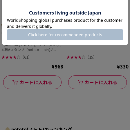
nototo join (ノトト ジョイン)
allemoreスタンパー専用補充インキ
【allemore(アレモア)】シリーズから、
4連結スタンプ【nototo join(ノ...
★
★
★
★
☆
（61）
★
★
★
★
☆
（15）
¥968
¥330
カートに入れる
カートに入れる
nototo(ノトト)のランキング