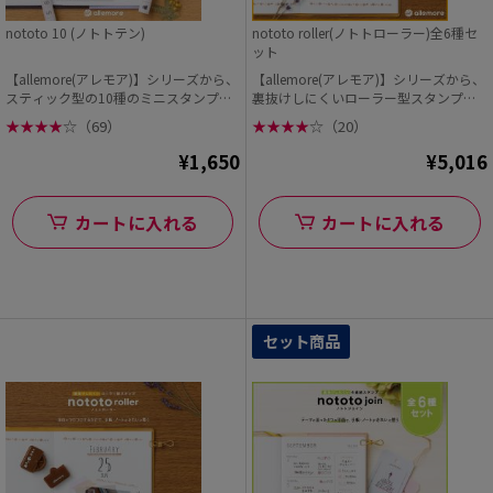
nototo 10 (ノトトテン)
nototo roller(ノトトローラー)全6種セ
ット
【allemore(アレモア)】シリーズから、
【allemore(アレモア)】シリーズから、
スティック型の10種のミニスタンプ
裏抜けしにくいローラー型スタンプ【n
【not...
oto...
★
★
★
★
☆
（69）
★
★
★
★
☆
（20）
¥1,650
¥5,016
カートに入れる
カートに入れる
セット商品