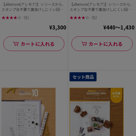
【allemore(アレモア)】シリーズから、
【allemore(アレモア)】シリーズから、
スタンプ台不要で裏抜けしにくい回転
スタンプ台不要で裏抜けしにくい回転
日付印【...
日付印【...
★
★
★
★
☆
（5）
★
★
★
★
☆
（5）
¥3,300
¥440～1,430
カートに入れる
カートに入れる
セット商品