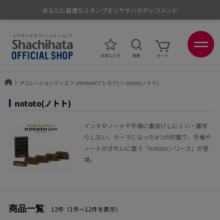
ポイントが貯まる、使える、会員限定ポイントプログラム
〉
デコレーショングッズ
＞
allemore(アレモア)
＞
nototo(ノトト)
nototo(ノトト)
インキがノートや手帳に裏抜けしにくい・裏写
りしない。テーマに沿った4つの印面で、手帳や
ノートがきれいに整う「nototoシリーズ」が登
場。
商品一覧
12件（1件〜12件を表示）