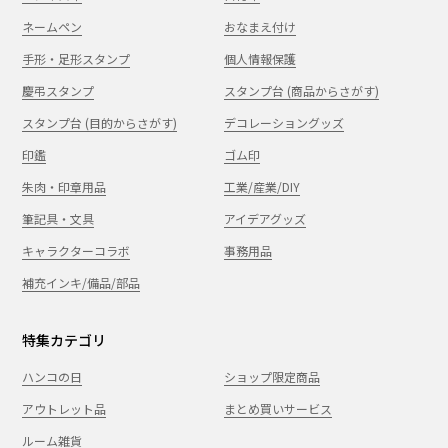
ネームペン
おなまえ付け
手形・足形スタンプ
個人情報保護
慶弔スタンプ
スタンプ台 (商品からさがす)
スタンプ台 (目的からさがす)
デコレーショングッズ
印鑑
ゴム印
朱肉・印章用品
工業/産業/DIY
筆記具・文具
アイデアグッズ
キャラクターコラボ
事務用品
補充インキ/備品/部品
特集カテゴリ
ハンコの日
ショップ限定商品
アウトレット品
まとめ買いサービス
ルーム雑貨