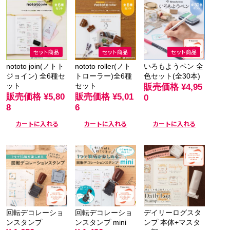
nototo join(ノトト
nototo roller(ノト
いろもようペン 全
ジョイン) 全6種セ
トローラー)全6種
色セット(全30本)
ット
セット
販売価格
¥4,95
販売価格
¥5,80
販売価格
¥5,01
0
8
6
カートに入れる
カートに入れる
カートに入れる
回転デコレーショ
回転デコレーショ
デイリーログスタ
ンスタンプ
ンスタンプ mini
ンプ 本体+マスタ