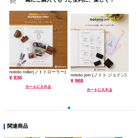
nototo roller(ノトトローラー)
no
nototo join (ノトト ジョイン)
¥ 836
¥ 
¥ 968
カートに入れる
カートに入れる
関連商品