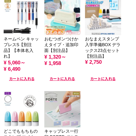
ネームペン キャッ
おむつポンつけか
おなまえスタンプ
プレスS【別注
えタイプ・追加印
入学準備BOX デラ
品】【本体名入
面【別注品】
ックス23点セット
れ】
【別注品】
¥ 1,320～
¥ 2,750
¥ 5,060～
¥ 1,958
¥ 6,490
カートに入れる
カートに入れる
カートに入れる
どこでももちもの
キャップレス一行