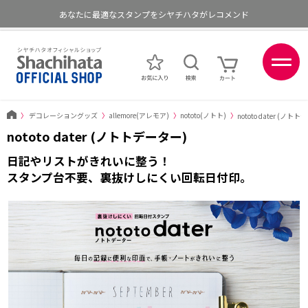
あなたに最適なスタンプをシヤチハタがレコメンド
ポイントが貯まる、使える、会員限定ポイントプログラム
〉
デコレーショングッズ
〉
allemore(アレモア)
〉
nototo(ノトト)
〉
nototo dater (ノト
nototo dater (ノトトデーター)
日記やリストがきれいに整う！
スタンプ台不要、裏抜けしにくい回転日付印。