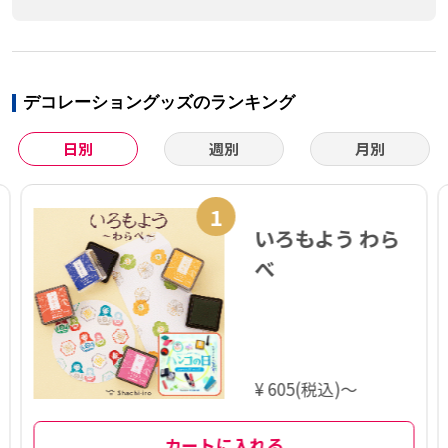
デコレーショングッズのランキング
日別
週別
月別
1
いろもよう わら
べ
¥ 605(税込)～
カートに入れる