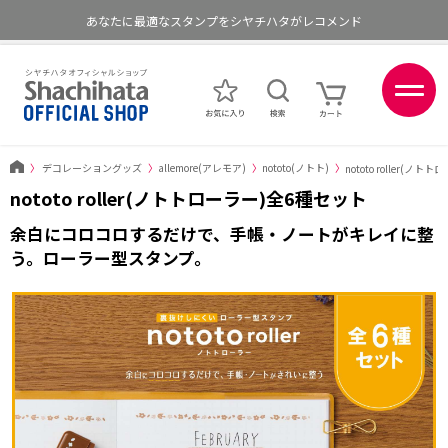
あなたに最適なスタンプをシヤチハタがレコメンド
ポイントが貯まる、使える、会員限定ポイントプログラム
〉
デコレーショングッズ
〉
allemore(アレモア)
〉
nototo(ノトト)
〉
nototo roller(ノ
nototo roller(ノトトローラー)全6種セット
余白にコロコロするだけで、手帳・ノートがキレイに整
う。ローラー型スタンプ。