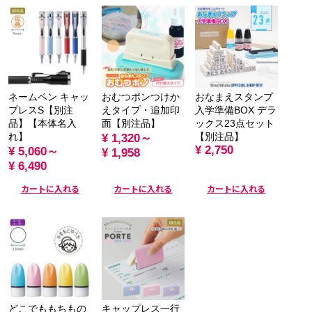
ネームペン キャッ
おむつポンつけか
おなまえスタンプ
プレスS【別注
えタイプ・追加印
入学準備BOX デラ
品】【本体名入
面【別注品】
ックス23点セット
れ】
【別注品】
¥ 1,320～
¥ 2,750
¥ 5,060～
¥ 1,958
¥ 6,490
カートに入れる
カートに入れる
カートに入れる
どこでももちもの
キャップレス一行