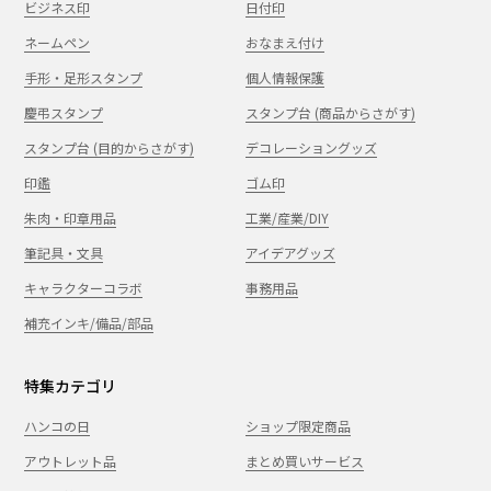
ビジネス印
日付印
ネームペン
おなまえ付け
手形・足形スタンプ
個人情報保護
慶弔スタンプ
スタンプ台 (商品からさがす)
スタンプ台 (目的からさがす)
デコレーショングッズ
印鑑
ゴム印
朱肉・印章用品
工業/産業/DIY
筆記具・文具
アイデアグッズ
キャラクターコラボ
事務用品
補充インキ/備品/部品
特集カテゴリ
ハンコの日
ショップ限定商品
アウトレット品
まとめ買いサービス