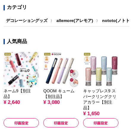
カテゴリ
デコレーショングッズ
allemore(アレモア)
nototo(ノトト)
〉
〉
人気商品
ネーム9【別注
QOOM キューム
キャップレス9 ス
品】
【別注品】
パークリングクリ
¥ 2,640
¥ 3,080
アカラー【別注
品】
¥ 1,650
印面設定
印面設定
印面設定