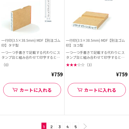
一行印(3.5×38.5mm) MDF【別注ゴム
一行印(3.5×38.5mm) MDF【別注ゴム
印】タテ型
印】ヨコ型
一つ一つ手書きで記載する代わりにス
一つ一つ手書きで記載する代わりにス
タンプ台と組み合わせて印字すると早
タンプ台と組み合わせて印字すると早
くて便利!
くて便利!
（0）
★
★
★
☆
☆
（3）
¥759
¥759
カートに入れる
カートに入れる
1
2
3
4
5