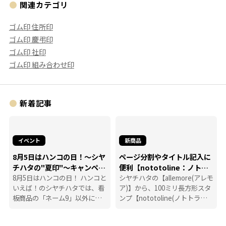
関連カテゴリ
ゴム印 住所印
ゴム印 慶弔印
ゴム印 社印
ゴム印 組み合わせ印
新着記事
イベント
新商品
8月5日はハンコの日！～シヤ
ページ分割やタイトル記入に
チハタの"夏印"～キャンペー
便利【nototoline：ノトト
ン
8月5日はハンコの日！ ハンコと
ライン】
シヤチハタの【allemore(アレモ
いえば！のシヤチハタでは、看
ア)】から、100ミリ長方形スタ
板商品の「ネーム9」以外に
ンプ【nototoline(ノトトライ
も、たくさんのハンコにまつわ
ン)】が登場！ ペンケースにも
る商品を揃えています。
入れやすいコンパクトさで、い