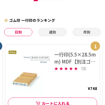
ゴム印 一行印のランキング
日別
週別
月別
1
一行印(5.5×28.5m
m) MDF【別注ゴム
印】ヨコ型
★
★
★
★
★
（5）
¥748
カートに入れる