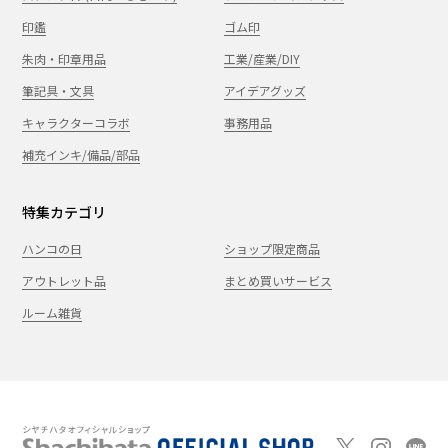
印鑑
ゴム印
朱肉・印章用品
工業/産業/DIY
筆記具・文具
アイデアグッズ
キャラクターコラボ
事務用品
補充インキ/備品/部品
特集カテゴリ
ハンコの日
ショップ限定商品
アウトレット品
まとめ買いサービス
ルーム雑貨