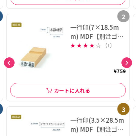
2
一行印(7×18.5m
m) MDF【別注ゴム
印】ヨコ型
★
★
★
★
☆
（1）
¥759
カートに入れる
3
一行印(3.5×28.5m
m) MDF【別注ゴム