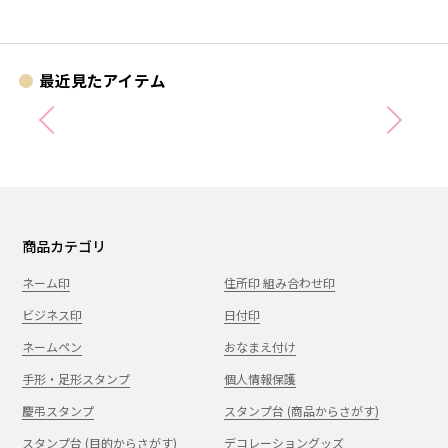
つでもどこでも手帳時間がはか
どります。
最近見たアイテム
商品カテゴリ
ネーム印
住所印 組み合わせ印
ビジネス印
日付印
ネームペン
おなまえ付け
手形・足形スタンプ
個人情報保護
慶弔スタンプ
スタンプ台 (商品からさがす)
スタンプ台 (目的からさがす)
デコレーショングッズ