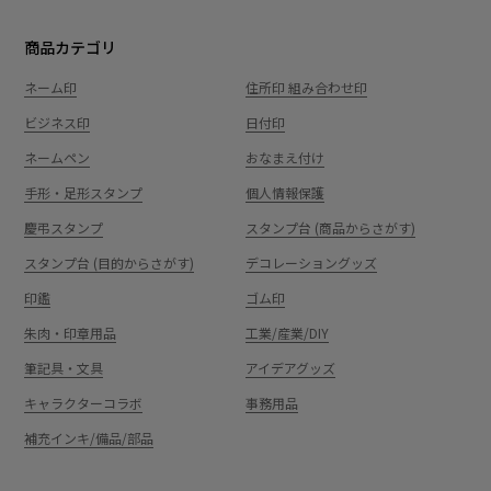
商品カテゴリ
ネーム印
住所印 組み合わせ印
ビジネス印
日付印
ネームペン
おなまえ付け
手形・足形スタンプ
個人情報保護
慶弔スタンプ
スタンプ台 (商品からさがす)
スタンプ台 (目的からさがす)
デコレーショングッズ
印鑑
ゴム印
朱肉・印章用品
工業/産業/DIY
筆記具・文具
アイデアグッズ
キャラクターコラボ
事務用品
補充インキ/備品/部品