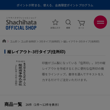
ポイントが貯まる、使える、会員限定ポイントプログラム
メール便1,500円以上 / 宅配便3,500円以上のお買い物で送料無料
あなたに最適なスタンプをシヤチハタがレコメンド
ポイントが貯まる、使える、会員限定ポイントプログラム
〉
ゴム印
＞
ゴム印 住所印
＞
3行タイプ(住所印)
＞
縦レイアウト-3行タイプ(住所印)
縦レイアウト-3行タイプ(住所印)
印面がゴム製になっている「住所印」。3行の縦
レイアウトを作成するときに便利な住所印の機
種をラインナップ。書体を選んでテキストを入
力するだけでご注文いただけます。
商品一覧
26件（1件〜12件を表示）