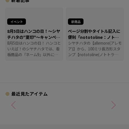
新着記事
イベント
新商品
8月5日はハンコの日！～シヤ
ページ分割やタイトル記入に
チハタの"夏印"～キャンペー
便利「nototoline：ノトト
ン
8月5日はハンコの日！ ハンコと
ライン」
シヤチハタの【allemore(アレモ
いえば！のシヤチハタでは、看
ア)】から、100ミリ長方形スタ
板商品の「ネーム9」以外に
ンプ【nototoline(ノトトライ
も、たくさんのハンコにまつわ
ン)】が登場！ ペンケースにも
る商品を揃えています。
入れやすいコンパクトさで、い
つでもどこでも手帳時間がはか
どります。
最近見たアイテム