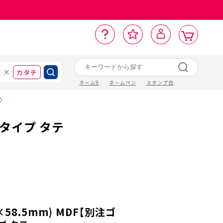
カ
お
入
サ
ロ
ー
イ
ー
気
り
ト
ポ
グ
ン
ト
に
カタチ
ネーム9
ネームペン
スタンプ台
〉
行タイプ タテ
×58.5mm) MDF【別注ゴ