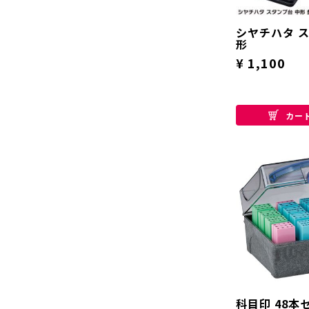
シヤチハタ 
形
¥ 1,100
カー
科目印 48本