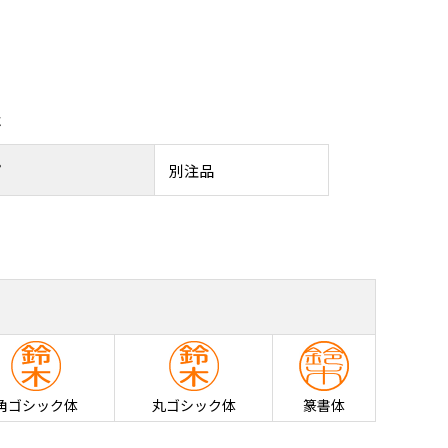
報
プ
別注品
角ゴシック体
丸ゴシック体
篆書体