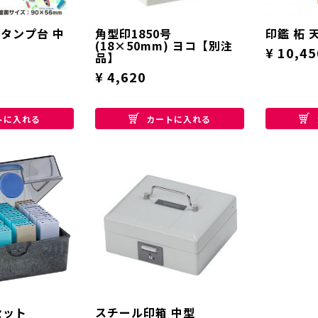
スタンプ台 中
角型印1850号
印鑑 柘 
(18×50mm) ヨコ【別注
¥ 10,45
品】
¥ 4,620
トに入れる
カートに入れる
セット
スチール印箱 中型