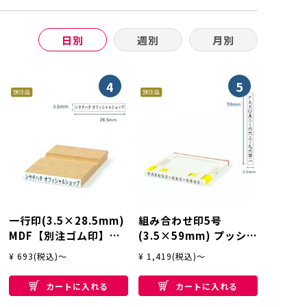
日別
週別
月別
4
5
一行印(3.5×28.5mm)
組み合わせ印5号
MDF【別注ゴム印】ヨ
(3.5×59mm) プッシュ
コ型
オフ【別注ゴム印】タ
¥ 693(税込)～
¥ 1,419(税込)～
テ
カートに入れる
カートに入れる