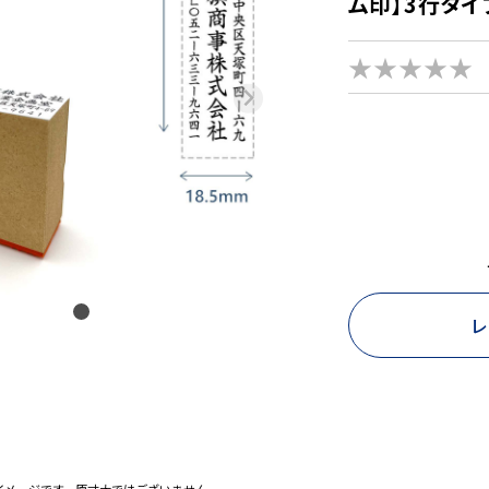
ム印】3行タイ
★★★★★
レ