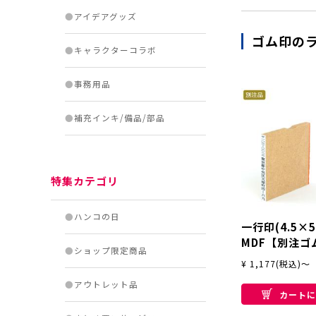
●
アイデアグッズ
ゴム印の
●
キャラクターコラボ
●
事務用品
●
補充インキ/備品/部品
特集カテゴリ
●
ハンコの日
一行印(4.5×5
MDF【別注ゴ
●
ショップ限定商品
テ型
¥ 1,177(税込)～
●
アウトレット品
カートに