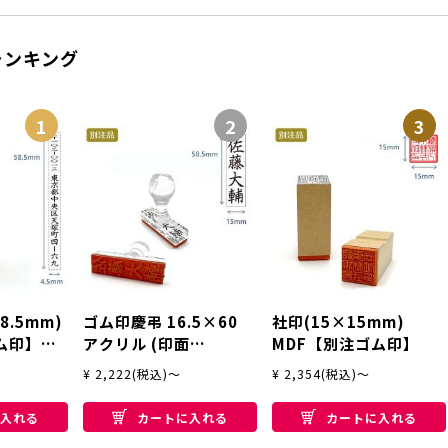
ランキング
1
2
3
8.5mm)
ゴム印慶弔 16.5×60
社印(15×15mm)
ム印】タ
アクリル (印面
MDF【別注ゴム印】
15×58.5mm) 【別注
¥ 2,222(税込)～
¥ 2,354(税込)～
ゴム印】
入れる
カートに入れる
カートに入れる