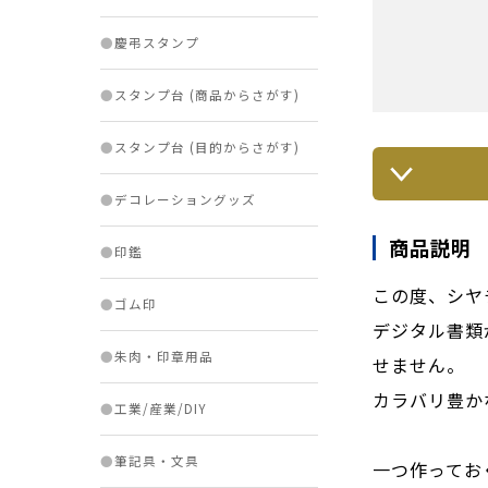
●
慶弔スタンプ
●
スタンプ台 (商品からさがす)
●
スタンプ台 (目的からさがす)
●
デコレーショングッズ
商品説明
●
印鑑
この度、シヤ
●
ゴム印
デジタル書類
●
朱肉・印章用品
せません。
カラバリ豊か
●
工業/産業/DIY
●
筆記具・文具
一つ作ってお