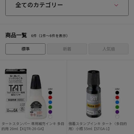
全てのカテゴリー
商品一覧
6件（1件〜6件を表示）
標準
新着
人気順
タートスタンパー 専用補充インキ 多目
強着スタンプインキ タート〈多目的
的用 20ml【XQTR-20-GA】
用〉小瓶 55ml【STGA-1】