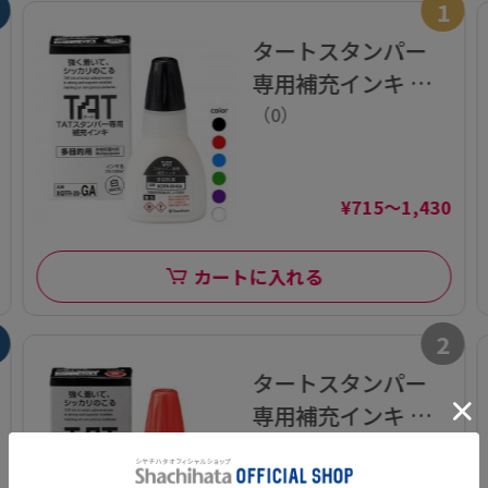
1
タートスタンパー
専用補充インキ 多
目的用 20ml【XQT
（0）
R-20-GA】
¥715～1,430
カートに入れる
2
タートスタンパー
専用補充インキ 速
乾性多目的用 20ml
★
★
★
☆
☆
（1）
【XQTR-20-SGA】