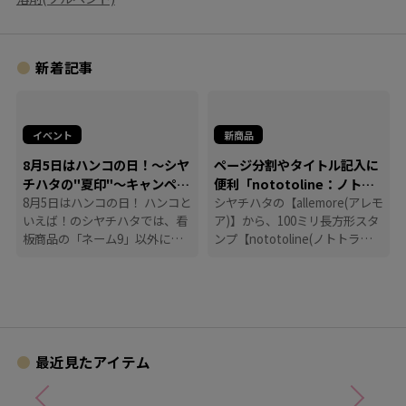
新着記事
イベント
新商品
8月5日はハンコの日！～シヤ
ページ分割やタイトル記入に
チハタの"夏印"～キャンペー
便利「nototoline：ノトト
ン
8月5日はハンコの日！ ハンコと
ライン」
シヤチハタの【allemore(アレモ
いえば！のシヤチハタでは、看
ア)】から、100ミリ長方形スタ
板商品の「ネーム9」以外に
ンプ【nototoline(ノトトライ
も、たくさんのハンコにまつわ
ン)】が登場！ ペンケースにも
る商品を揃えています。
入れやすいコンパクトさで、い
つでもどこでも手帳時間がはか
どります。
最近見たアイテム