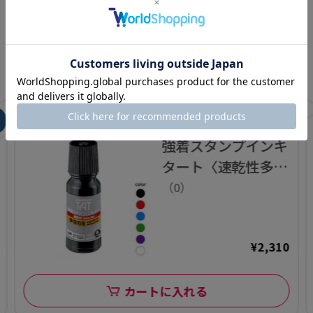
¥1,430
カートに入れる
3
強着スタンプインキ
タート〈速乾性多目
的用〉小瓶 55ml
（0）
【STSGA-1】
¥2,310
カートに入れる