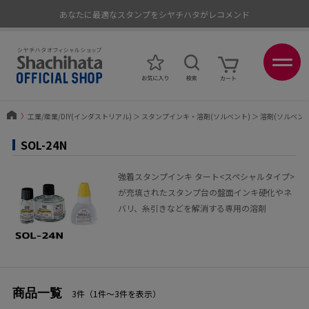
あなたに最適なスタンプをシヤチハタがレコメンド
ポイントが貯まる、使える、会員限定ポイントプログラム
〉
工業/産業/DIY(インダストリアル)
＞
スタンプインキ・溶剤(ソルベント)
＞
溶剤(ソルベント
SOL-24N
強着スタンプインキ タート<スペシャルタイプ>
が充填されたスタンプ台の盤面インキ硬化やネ
バリ、糸引きなどを解消する専用の溶剤
商品一覧
3件（1件〜3件を表示）