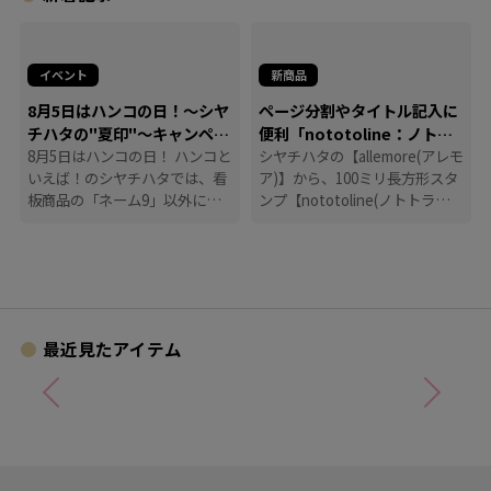
イベント
新商品
8月5日はハンコの日！～シヤ
ページ分割やタイトル記入に
チハタの"夏印"～キャンペー
便利「nototoline：ノトト
ン
8月5日はハンコの日！ ハンコと
ライン」
シヤチハタの【allemore(アレモ
いえば！のシヤチハタでは、看
ア)】から、100ミリ長方形スタ
板商品の「ネーム9」以外に
ンプ【nototoline(ノトトライ
も、たくさんのハンコにまつわ
ン)】が登場！ ペンケースにも
る商品を揃えています。
入れやすいコンパクトさで、い
つでもどこでも手帳時間がはか
どります。
最近見たアイテム