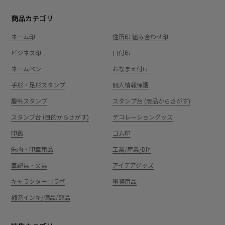
商品カテゴリ
ネーム印
住所印 組み合わせ印
ビジネス印
日付印
ネームペン
おなまえ付け
手形・足形スタンプ
個人情報保護
慶弔スタンプ
スタンプ台 (商品からさがす)
スタンプ台 (目的からさがす)
デコレーショングッズ
印鑑
ゴム印
朱肉・印章用品
工業/産業/DIY
筆記具・文具
アイデアグッズ
キャラクターコラボ
事務用品
補充インキ/備品/部品