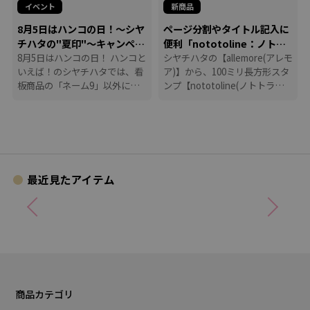
イベント
新商品
8月5日はハンコの日！～シヤ
ページ分割やタイトル記入に
チハタの"夏印"～キャンペー
便利「nototoline：ノトト
ン
8月5日はハンコの日！ ハンコと
ライン」
シヤチハタの【allemore(アレモ
いえば！のシヤチハタでは、看
ア)】から、100ミリ長方形スタ
板商品の「ネーム9」以外に
ンプ【nototoline(ノトトライ
も、たくさんのハンコにまつわ
ン)】が登場！ ペンケースにも
る商品を揃えています。
入れやすいコンパクトさで、い
つでもどこでも手帳時間がはか
どります。
最近見たアイテム
商品カテゴリ