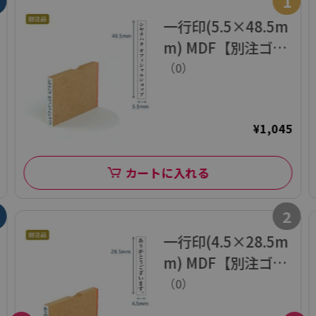
1
一行印(5.5×48.5m
m) MDF【別注ゴム
印】タテ型
（0）
¥1,045
カートに入れる
2
一行印(4.5×28.5m
m) MDF【別注ゴム
印】タテ型
（0）