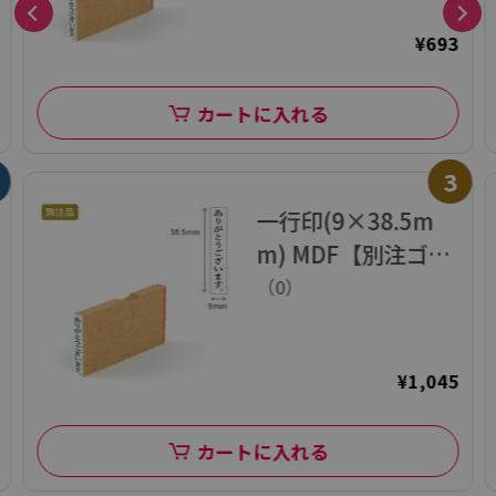
¥693
カートに入れる
3
一行印(9×38.5m
m) MDF【別注ゴム
印】タテ型
（0）
¥1,045
カートに入れる