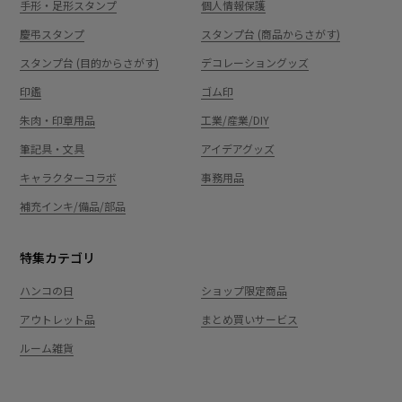
手形・足形スタンプ
個人情報保護
慶弔スタンプ
スタンプ台 (商品からさがす)
スタンプ台 (目的からさがす)
デコレーショングッズ
印鑑
ゴム印
朱肉・印章用品
工業/産業/DIY
筆記具・文具
アイデアグッズ
キャラクターコラボ
事務用品
補充インキ/備品/部品
特集カテゴリ
ハンコの日
ショップ限定商品
アウトレット品
まとめ買いサービス
ルーム雑貨