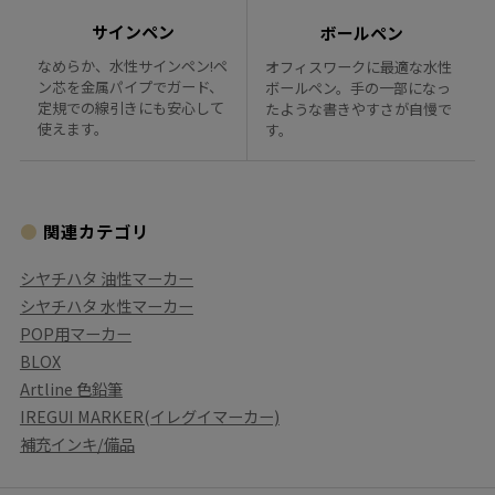
サインペン
ボールペン
なめらか、水性サインペン!ペ
オフィスワークに最適な水性
ン芯を金属パイプでガード、
ボールペン。手の一部になっ
定規での線引きにも安心して
たような書きやすさが自慢で
使えます。
す。
関連カテゴリ
シヤチハタ 油性マーカー
シヤチハタ 水性マーカー
POP用マーカー
BLOX
Artline 色鉛筆
IREGUI MARKER(イレグイマーカー)
補充インキ/備品