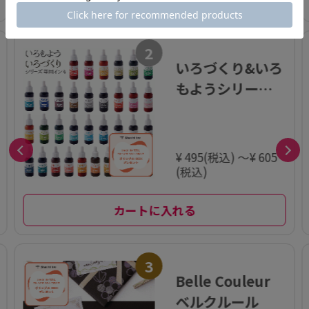
2
いろづくり&いろ
もようシリーズ
専用インキ
¥ 495(税込) ～¥ 605
(税込)
カートに入れる
3
Belle Couleur
ベルクルール