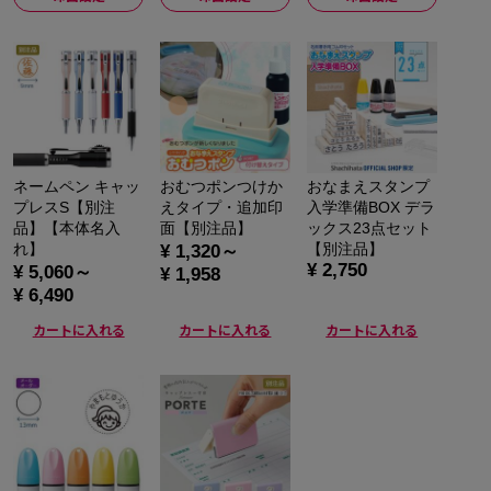
ネームペン キャッ
おむつポンつけか
おなまえスタンプ
プレスS【別注
えタイプ・追加印
入学準備BOX デラ
品】【本体名入
面【別注品】
ックス23点セット
れ】
【別注品】
¥ 1,320～
¥ 2,750
¥ 5,060～
¥ 1,958
¥ 6,490
カートに入れる
カートに入れる
カートに入れる