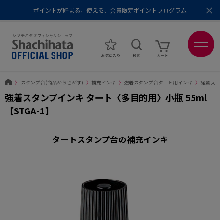
×
ポイントが貯まる、使える、会員限定ポイントプログラム
メール便1,500円以上 / 宅配便3,500円以上のお買い物で送料無料
あなたに最適なスタンプをシヤチハタがレコメンド
ポイントが貯まる、使える、会員限定ポイントプログラム
〉
スタンプ台(商品からさがす)
〉
補充インキ
〉
強着スタンプ台タート用インキ
〉
強着スタ
強着スタンプインキ タート〈多目的用〉小瓶 55ml
【STGA-1】
タートスタンプ台の補充インキ