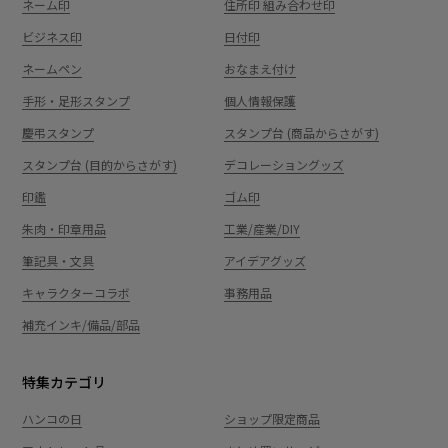
ネーム印
住所印 組み合わせ印
ビジネス印
日付印
ネームペン
おなまえ付け
手形・足形スタンプ
個人情報保護
慶弔スタンプ
スタンプ台 (商品からさがす)
スタンプ台 (目的からさがす)
デコレーショングッズ
印鑑
ゴム印
朱肉・印章用品
工業/産業/DIY
筆記具・文具
アイデアグッズ
キャラクターコラボ
事務用品
補充インキ/備品/部品
特集カテゴリ
ハンコの日
ショップ限定商品