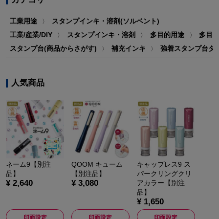
工業用途
スタンプインキ・溶剤(ソルベント)
〉
工業/産業/DIY
スタンプインキ・溶剤
多目的用途
多目
〉
〉
〉
スタンプ台(商品からさがす)
補充インキ
強着スタンプ台タ
〉
〉
人気商品
ネーム9【別注
QOOM キューム
キャップレス9 ス
品】
【別注品】
パークリングクリ
¥ 2,640
¥ 3,080
アカラー【別注
品】
¥ 1,650
印面設定
印面設定
印面設定