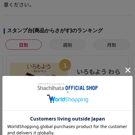
意ください。
スタンプ台(商品からさがす)のランキング
日別
週別
月別
1
いろもよう わら
べ
¥ 605(税込)～
カートに入れる